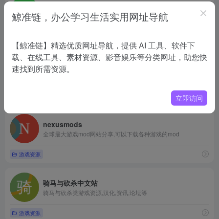
CurseForge
鲸准链，办公学习生活实用网址导航
CurseForge 是全球最大的游戏MOD模组下载站，服务于包括《我的世界》、《魔兽世界》和《模拟人生4》等多个游戏社区。它提供了超过800百万次的模组下载，每月有超过1100万活跃用户。CurseForge 不仅支持Minecraft，还涵盖了其他多款游戏，如World of Warcraft和The Sims 4等。
游戏资源
【鲸准链】精选优质网址导航，提供 AI 工具、软件下
载、在线工具、素材资源、影音娱乐等分类网址，助您快
9dmsgame
速找到所需资源。
9dm玖大猫游戏mod论坛9dmsgame游戏论坛
游戏资源
立即访问
nexusmods
全球最大游戏mod网站分享,可以下载各种游戏的mod
游戏资源
骑马与砍杀中文站
骑马与砍杀类游戏资源,汉化,资讯,论坛等
游戏资源