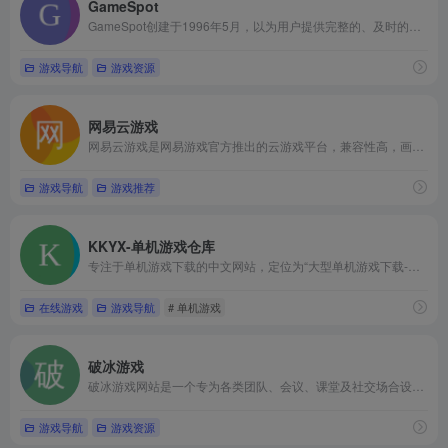
GameSpot
GameSpot创建于1996年5月，以为用户提供完整的、及时的、值得信赖的内容和购买建议为己任。在这里，用户可以直接看到数以万计的游戏、预览、下载、视频、攻略、密技和新闻。
游戏导航
游戏资源
网易云游戏
网易云游戏是网易游戏官方推出的云游戏平台，兼容性高，画面渲染能力强，低配手机电脑也能流畅运行不掉帧不卡顿。海量热门手机游戏、端游一键免下载游玩，支持游玩安卓手游电脑版、手游网页版、端游手机版多平台跨端游玩。
游戏导航
游戏推荐
KKYX-单机游戏仓库
专注于单机游戏下载的中文网站，定位为“大型单机游戏下载-好玩的单机游戏”平台，提供海量热门游戏资源，如《极限竞速 地平线6》、《剑星》、《荒野大镖客2》、《无主之地》、《GTA5》、《生化危机9 安魂曲》、《仁王3》、《使命召唤》等等。网站鼓励签到积分与新用户入驻，结合VIP会员体系解锁无限下载，适合游戏爱好者获取最新版本与整合包，营造社区氛围。
在线游戏
游戏导航
# 单机游戏
破冰游戏
破冰游戏网站是一个专为各类团队、会议、课堂及社交场合设计的破冰活动资源平台。该网站以“30秒找到完美的破冰游戏”为核心理念，通过简洁直观的筛选机制——包括使用场景、参与人数和活动时长——帮助用户快速匹配最适合的破冰方案。无论您是组织线上远程会议、职场培训、大型团建，还是家庭聚会或儿童派对，都能在该平台找到量身定制的游戏建议。
游戏导航
游戏资源