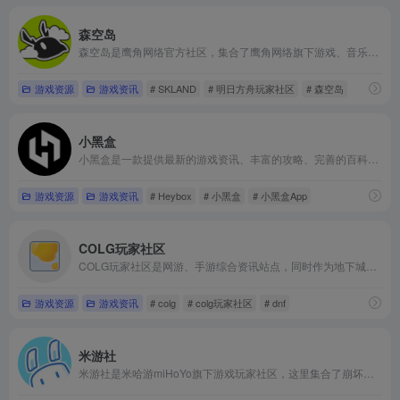
森空岛
森空岛是鹰角网络官方社区，集合了鹰角网络旗下游戏、音乐、动画、周边、活动等官方资讯，同时也是玩家交流、互动、创作分享的平台。
游戏资源
游戏资讯
# SKLAND
# 明日方舟玩家社区
# 森空岛
小黑盒
小黑盒是一款提供最新的游戏资讯、丰富的攻略、完善的百科、活跃的玩家社区，一站式游戏服务的应用。同时支持绝地求生、彩虹六号、刀塔自走棋、守望先锋、APEX 、命运2战绩查询，PSN账号绑定。
游戏资源
游戏资讯
# Heybox
# 小黑盒
# 小黑盒App
COLG玩家社区
COLG玩家社区是网游、手游综合资讯站点，同时作为地下城与勇士官方合作资料站，提供DNF国服和韩服的最新爆料、DNF攻略及资料查询，COLG还提供装备流派模拟器、计算器及APP下载，丰厚活动全年不间断，更多DNF及热门游戏内容，就在COLG玩家社区。 - COLG玩家社区 - 专业的DNF社区
游戏资源
游戏资讯
# colg
# colg玩家社区
# dnf
米游社
米游社是米哈游miHoYo旗下游戏玩家社区，这里集合了崩坏学园2，崩坏3，原神，未定事件簿，崩坏：星穹铁道，绝区零，崩坏：因缘精灵，星布谷地的玩家互动，官方资讯、福利趣闻和同人作品