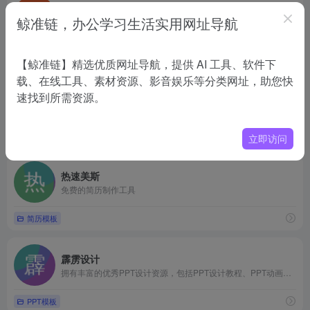
心动AI简历
鲸准链，办公学习生活实用网址导航
在线简历优化工具,简历模板在线制作
简历模板
【鲸准链】精选优质网址导航，提供 AI 工具、软件下
载、在线工具、素材资源、影音娱乐等分类网址，助您快
YY简历网
速找到所需资源。
免费个人简历模板下载,WORD可编辑
简历模板
立即访问
热速美斯
免费的简历制作工具
简历模板
霹雳设计
拥有丰富的优秀PPT设计资源，包括PPT设计教程、PPT动画教程、PPT模板素材下载等
PPT模板