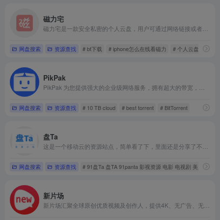
磁力宅
磁力宅是一款安全私密的个人云盘，用户可通过网络链接或者磁力链接上传音乐、影片等网络文件，也可以上传照片，日记至磁力宅中，享受随时随地在线预览的便捷。
网盘搜索
资源查找
# bt下载
# iphone怎么在线看磁力
# 个人云盘
PikPak
PikPak 为您提供强大的企业级网络服务，拥有超大的带宽，无论文件大小，超过 80% 的文件，通过云下载服务器，均能在几秒内下载到您的 PikPak 私人网盘中。
网盘搜索
资源查找
# 10 TB cloud
# best torrent
# BitTorrent
盘Ta
这是一个移动云的资源站点，简单看了下，里面还是分享了不少资源的，只是移动云盘大家可能用的不多，但有移动手机号的都可以用。无需登录，直接在帖子里就放了网盘地址。
网盘搜索
资源查找
# 91盘Ta 盘TA 91panta 影视资源 电影 电视剧 美剧 
新片场
新片场汇聚全球原创优质视频及创作人，提供4K、无广告、无水印视频观看，专业的视频艺术学习教程，正版视觉素材交易等，与百万创作人一起成长。