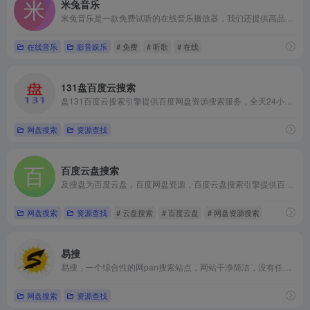
米兔音乐
米兔音乐是一款免费试听的在线音乐播放器，我们还提供高品质Mp3、FLAC、WAV等格式下载。
在线音乐
影音娱乐
# 免费
# 听歌
# 在线
131盘百度云搜索
盘131百度云搜索引擎提供百度网盘资源搜索服务，全天24小时更新资源，是您搜索百度云资源最佳网站！
网盘搜索
资源查找
百度云盘搜索
及搜盘为百度云盘，百度网盘资源，百度云盘搜索引擎提供百度云盘资源搜索，百度云盘资源分享，百度云盘专辑等让下载百度云资源搜索更方便，更快捷。
网盘搜索
资源查找
# 云盘搜索
# 百度云盘
# 网盘资源搜索
易搜
易搜，一个综合性的网pan搜索站点，网站干净简洁，没有任何的广诰与弹窗。
网盘搜索
资源查找