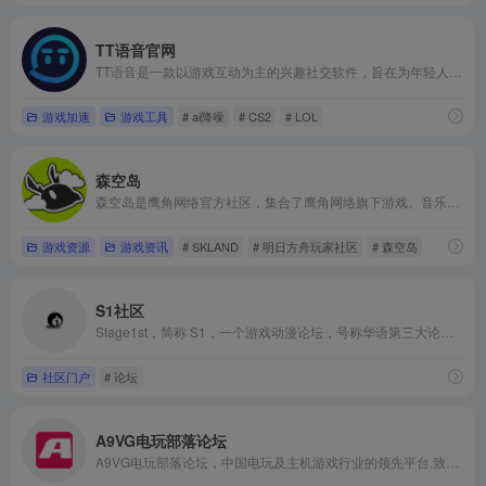
TT语音官网
TT语音‌是一款‌以游戏互动为主的兴趣社交软件‌，旨在为年轻人提供组队开黑、线上K歌、玩伴扩列、快速匹配游戏队友，支持‌王者荣耀、和平精英等多款热门游戏，提升组队效率，等实时语音社交服务。
游戏加速
游戏工具
# ai降噪
# CS2
# LOL
森空岛
森空岛是鹰角网络官方社区，集合了鹰角网络旗下游戏、音乐、动画、周边、活动等官方资讯，同时也是玩家交流、互动、创作分享的平台。
游戏资源
游戏资讯
# SKLAND
# 明日方舟玩家社区
# 森空岛
S1社区
Stage1st，简称 S1，一个游戏动漫论坛，号称华语第三大论坛，在动漫、游戏、灌水方面讨论热度、深度名列前茅，不仅可以在这里深入探讨最新的游戏大作、动漫新番，还能在外野、漫区、游戏区等板块，与天南海北的网友交流生活中的点点滴滴，或是参与到时下的热点话题讨论中
社区门户
# 论坛
A9VG电玩部落论坛
A9VG电玩部落论坛，中国电玩及主机游戏行业的领先平台,致力于为玩家报道最新主机游戏独家资讯，PS4和Xbox One等主机电视游戏攻略,更有A9VG论坛为电玩主机游戏爱好者提供交流平台