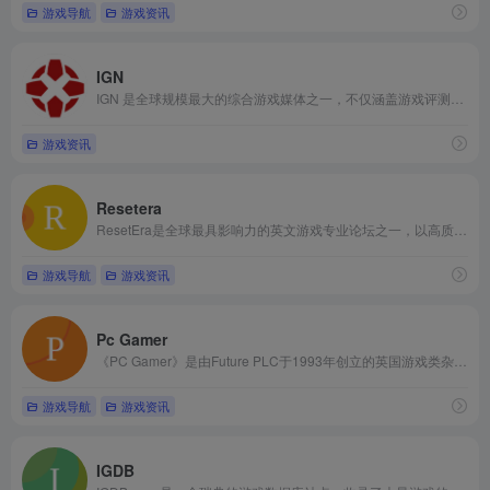
游戏导航
游戏资讯
IGN
IGN 是全球规模最大的综合游戏媒体之一，不仅涵盖游戏评测，还涉及电影、电视剧、漫画、科技等多个领域。IGN 提供详尽的游戏评测、攻略、新闻、视频内容，以及行业采访和专题报道。其评分体系影响力巨大，采用 10 分制，每个游戏的评分都会受到广泛讨论和关注。IGN 的国际化程度很高，设有多个本地化站点，如 IGN 中国、日本、英国等。这使得 IGN 的影响力不仅局限于美国，还辐射全球。
游戏资讯
Resetera
ResetEra是全球最具影响力的‌英文游戏专业论坛‌之一，以高质量讨论、严格社区管理和行业爆料首发著称 。‌‌汇聚游戏开发者、媒体记者（如 IGN、Kotaku 编辑）及核心玩家，是追踪主机/PC 游戏行业动态、销量数据及独家爆料的首选平台 。
游戏导航
游戏资讯
Pc Gamer
《PC Gamer》是由Future PLC于1993年创立的英国游戏类杂志，专注于报道PC游戏评测、硬件分析及行业新闻。作为全球最畅销的PC游戏媒体之一，其内容涵盖深度游戏预览、权威评测、MOD技术解析等多元化板块，每期杂志包含实操预览、深度特写、专家见解与幽默元素，涵盖AAA大作、前沿独立游戏及硬件趋势。
游戏导航
游戏资讯
IGDB