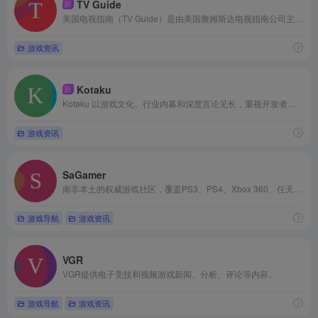
TV Guide
新
美国电视指南（TV Guide）是由美国詹姆斯达电视指南公司主办的杂志，1953年创刊，主营业务涵盖家庭电视节目、电影、音乐、体育、天气、政治、文学、艺术、科技及社会问题等领域的预告与评论，提供专家推荐及节目搜索功能
游戏资讯
Kotaku
新
Kotaku 以游戏文化、行业内幕和深度言论见长，重视开发者、社区动态和行业现象。文章风格偏向博客式，强调观点性和个性化叙述。近年来，Kotaku 更多涉足社会、政治与游戏的交叉领域，如游戏行业的性别和劳工问题等。由于其立场较为明显，Kotaku 曾受到部分读者和开发者的批评，育碧、Bethesda 等公司甚至曾拒绝 Kotaku 的采访。
游戏资讯
SaGamer
南非本土的权威游戏社区，覆盖PS3、PS4、Xbox 360、任天堂、移动端及PC游戏相关内容，是当地游戏玩家交流的重要阵地。作为海外游戏评测媒体，它曾为《蝙蝠侠：阿甘骑士》等多款知名游戏给出过10/10、9/10等专业评分，是游戏行业内具备一定参考性的内容输出方。
游戏导航
游戏资讯
VGR
VGR提供电子竞技和视频游戏新闻、分析、评论等内容。
游戏导航
游戏资讯