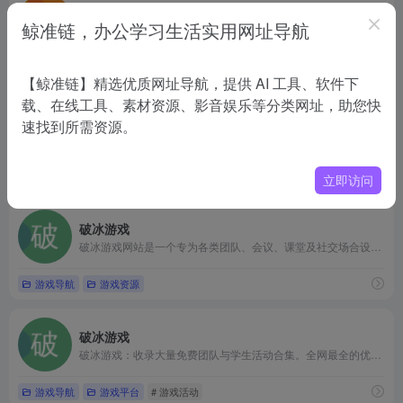
网易云游戏
鲸准链，办公学习生活实用网址导航
网易云游戏是网易游戏官方推出的云游戏平台，兼容性高，画面渲染能力强，低配手机电脑也能流畅运行不掉帧不卡顿。海量热门手机游戏、端游一键免下载游玩，支持游玩安卓手游电脑版、手游网页版、端游手机版多平台跨端游玩。
游戏导航
游戏推荐
【鲸准链】精选优质网址导航，提供 AI 工具、软件下
载、在线工具、素材资源、影音娱乐等分类网址，助您快
KKYX-单机游戏仓库
速找到所需资源。
专注于单机游戏下载的中文网站，定位为“大型单机游戏下载-好玩的单机游戏”平台，提供海量热门游戏资源，如《极限竞速 地平线6》、《剑星》、《荒野大镖客2》、《无主之地》、《GTA5》、《生化危机9 安魂曲》、《仁王3》、《使命召唤》等等。网站鼓励签到积分与新用户入驻，结合VIP会员体系解锁无限下载，适合游戏爱好者获取最新版本与整合包，营造社区氛围。
在线游戏
游戏导航
# 单机游戏
立即访问
破冰游戏
破冰游戏网站是一个专为各类团队、会议、课堂及社交场合设计的破冰活动资源平台。该网站以“30秒找到完美的破冰游戏”为核心理念，通过简洁直观的筛选机制——包括使用场景、参与人数和活动时长——帮助用户快速匹配最适合的破冰方案。无论您是组织线上远程会议、职场培训、大型团建，还是家庭聚会或儿童派对，都能在该平台找到量身定制的游戏建议。
游戏导航
游戏资源
破冰游戏
破冰游戏：收录大量免费团队与学生活动合集。全网最全的优质免费破冰游戏合集，适用于团队、成人、学生、会议和团建活动。探索适合工作、会议和团队建设的实用活动，针对所有团队规模的详细步骤指南。
游戏导航
游戏平台
# 游戏活动