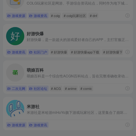
COLG玩家社区是网游、手游综合资讯站点，同时作为地下城与勇士官方合作资料站，提供DNF国服和韩服的最新爆料、DNF攻略及资料查询，COLG还提供装备流派模拟器、计算器及APP下载，丰厚活动全年不间断，更多DNF及热门游戏内容，就在COLG玩家社区。 - COLG玩家社区 - 专业的DNF社区
游戏资源
游戏资讯
# colg
# colg玩家社区
# dnf
好游快爆
好游快爆，是一款超火的游戏爱好者自己的APP，主打官服正版，致力于好玩的手机游戏分享。来好游快爆，与超过8000W玩家一起品鉴精品好游，抢先体验内测新游，关注游戏排行榜掌握市场动向，浏览真实游戏评价评分，畅聊游戏心得体验，与开发者近距离互动，共建高品质游戏交流社区。
游戏资讯
社区门户
# 好游快爆
# 好游快爆app下载
# 好游快爆下载安装
萌娘百科
萌娘百科是一个综合性ACGN百科站点，旨在完整准确收录动画、漫画、游戏、文学相关内容，以及青少年间流行的事物。任何人都可自由编辑！
二次元网
社区论坛
# ACG
# anime
# comic
米游社
米游社是米哈游miHoYo旗下游戏玩家社区，这里集合了崩坏学园2，崩坏3，原神，未定事件簿，崩坏：星穹铁道，绝区零，崩坏：因缘精灵，星布谷地的玩家互动，官方资讯、福利趣闻和同人作品
游戏资源
游戏资讯