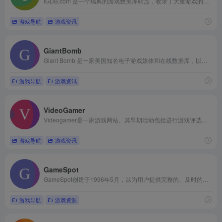
IGDB.com 是一个瑞典的游戏数据库站点，收录了大量游戏的详细信息，比如游戏类型、支持平台、发行商、评分评论等 。
游戏导航
游戏资讯
GiantBomb
Giant Bomb 是一家‌美国知名电子游戏媒体和在线数据库‌，以游戏评测、新闻视频和播客节目闻名，‌目前由前员工独立运营‌，用户可在苹果播客等平台收听其旗舰节目
游戏导航
游戏资讯
VideoGamer
Videogamer是一家游戏网站。其早期活动包括进行游戏评选与提供游戏评分。该网站原编辑团队被其母公司Clickout公司解雇。此后，网站内容开始大量更新，部分历史文章被替换为新的署名版本。
游戏导航
游戏资讯
GameSpot
GameSpot创建于1996年5月，以为用户提供完整的、及时的、值得信赖的内容和购买建议为己任。在这里，用户可以直接看到数以万计的游戏、预览、下载、视频、攻略、密技和新闻。
游戏导航
游戏资源