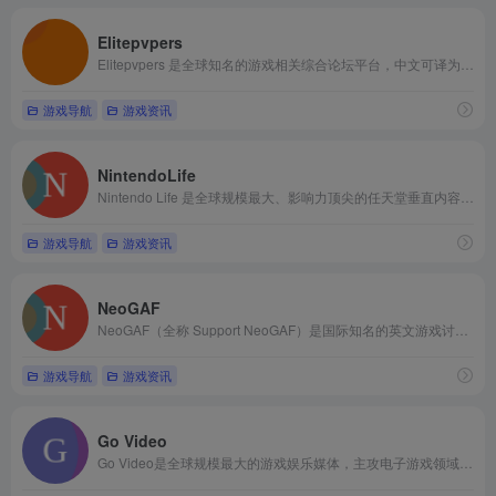
‌Elitepvpers‌
Elitepvpers‌ 是全球知名的游戏相关综合论坛平台，中文可译为“精英pvpers”。它是海外热度很高的游戏交易、讨论和资讯站点，覆盖大量游戏相关的内容板块，是全球规模较大的游戏玩家社区之一。平台划分了多个内容分区，涵盖游戏资讯、社区闲聊、用户投稿、评测等不同类型的内容，满足玩家的各类交流需求。
游戏导航
游戏资讯
NintendoLife
‌Nintendo Life‌ 是全球规模最大、影响力顶尖的任天堂垂直内容网站，主打任天堂全平台相关的资讯、评测内容，同时覆盖任天堂游戏社区文化相关内容。
游戏导航
游戏资讯
NeoGAF
NeoGAF（全称 Support NeoGAF）是国际知名的‌英文游戏讨论论坛‌，被业界称为“游戏行业的罪恶快感”（the gaming industry's guiltiest pleasure），以发布独家硬件爆料、行业分析及深度游戏讨论著称。‌‌
游戏导航
游戏资讯
Go Video
Go Video是全球规模最大的游戏娱乐媒体，主攻电子游戏领域的多媒体内容与专业评测，业务覆盖游戏、电影、音乐、科技等多个领域，内容涵盖110个国家并以20种语言呈现。