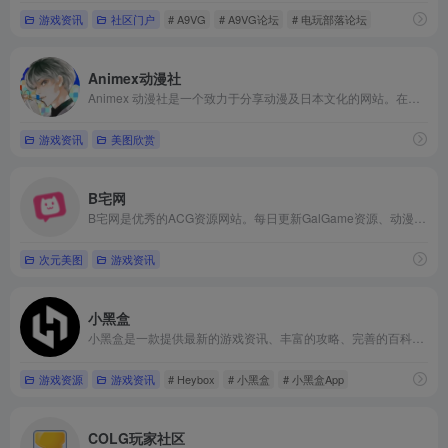
游戏资讯
社区门户
# A9VG
# A9VG论坛
# 电玩部落论坛
Animex动漫社
Animex 动漫社是一个致力于分享动漫及日本文化的网站。在这里，你可以几乎看到和动漫相关的一切：动漫界最新大事件，新番相关，专业的业界知识，动漫经典内容，资源壁纸等。
游戏资讯
美图欣赏
B宅网
B宅网是优秀的ACG资源网站。每日更新GalGame资源、动漫美图、P站图集、cos美图，提供动漫番剧、漫画、轻小说以及各类萌化资源。
次元美图
游戏资讯
小黑盒
小黑盒是一款提供最新的游戏资讯、丰富的攻略、完善的百科、活跃的玩家社区，一站式游戏服务的应用。同时支持绝地求生、彩虹六号、刀塔自走棋、守望先锋、APEX 、命运2战绩查询，PSN账号绑定。
游戏资源
游戏资讯
# Heybox
# 小黑盒
# 小黑盒App
COLG玩家社区