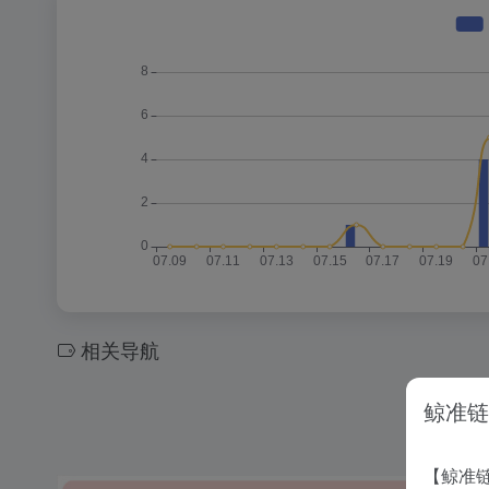
相关导航
鲸准链
【鲸准链