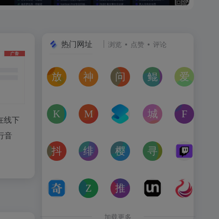
热门网址
浏览
点赞
评论
放屁音乐网
神仙代售
问卷星
鲲Galgame论坛
爱恋动
在线免费下载全网MP3付费歌曲
神仙代售，专注于游戏账号交易平台多年，具
免费使用问卷星创建问卷调查、在
一个专注于二次元美少
“爱恋动
kagurafan
MCBBS
转换云
城市交通健康榜
Free 
在线下
游戏补丁分享网站
MCBBS我的世界中文论坛官网入口
转换云（www.zhuanhua
高德地图中国主要城
免费音
行音
抖音课堂
绯月论坛
樱之空动漫
寻宝天行
Twitc
抖音旗下综合学习平台，覆盖抖音、今日头条、西瓜视频
绯月是一个以动漫、游戏、音乐、绘画等为
樱之空动漫是一个专为动漫爱好
完美世界官方授权,
Twi
奇书网
Zoom Earth
推次元
Unblast – 
亿图全
TXT电子书免费下载,TXT全集下载,小说TXT下载,全本完
Zoom Earth风暴追踪器，实时天气和卫星
推次元a2cy.com(T站)是以C
Unblast是免
高清图
加载更多