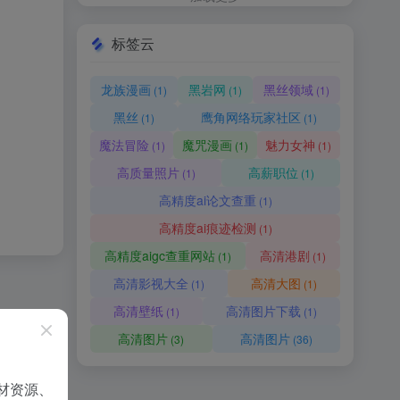
标签云
龙族漫画
黑岩网
黑丝领域
(1)
(1)
(1)
黑丝
鹰角网络玩家社区
(1)
(1)
魔法冒险
魔咒漫画
魅力女神
(1)
(1)
(1)
高质量照片
高薪职位
(1)
(1)
高精度ai论文查重
(1)
高精度ai痕迹检测
(1)
高精度aigc查重网站
高清港剧
(1)
(1)
高清影视大全
高清大图
(1)
(1)
高清壁纸
高清图片下载
(1)
(1)
高清图片
高清图片
(3)
(36)
材资源、