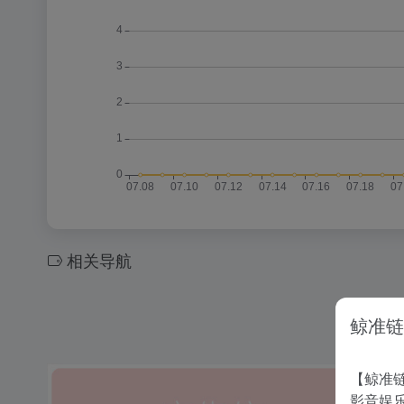
相关导航
鲸准链
【鲸准链
影音娱