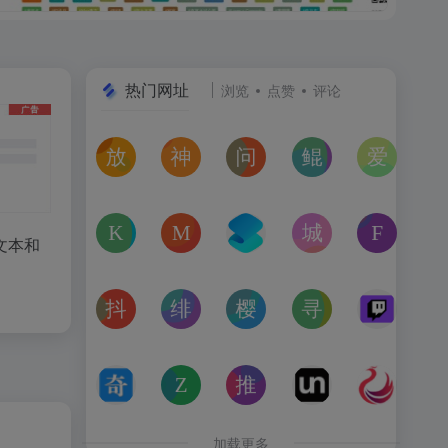
热门网址
浏览
点赞
评论
放屁音乐网
神仙代售
问卷星
鲲Galgame论坛
爱恋动
在线免费下载全网MP3付费歌曲
神仙代售，专注于游戏账号交易平台多年，具
免费使用问卷星创建问卷调查、在
一个专注于二次元美少
“爱恋动
kagurafan
MCBBS
转换云
城市交通健康榜
Free 
文本和
游戏补丁分享网站
MCBBS我的世界中文论坛官网入口
转换云（www.zhuanhua
高德地图中国主要城
免费音
抖音课堂
绯月论坛
樱之空动漫
寻宝天行
Twitc
抖音旗下综合学习平台，覆盖抖音、今日头条、西瓜视频
绯月是一个以动漫、游戏、音乐、绘画等为
樱之空动漫是一个专为动漫爱好
完美世界官方授权,
Twi
奇书网
Zoom Earth
推次元
Unblast – 
亿图全
TXT电子书免费下载,TXT全集下载,小说TXT下载,全本完
Zoom Earth风暴追踪器，实时天气和卫星
推次元a2cy.com(T站)是以C
Unblast是免
高清图
加载更多