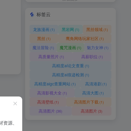
标签云
龙族漫画
黑岩网
黑丝领域
(1)
(1)
(1)
黑丝
鹰角网络玩家社区
(1)
(1)
魔法冒险
魔咒漫画
魅力女神
(1)
(1)
(1)
高质量照片
高薪职位
(1)
(1)
高精度ai论文查重
(1)
高精度ai痕迹检测
(1)
高精度aigc查重网站
高清港剧
(1)
(1)
高清影视大全
高清大图
(1)
(1)
高清壁纸
高清图片下载
(1)
(1)
高清图片
高清图片
(36)
(3)
材资源、