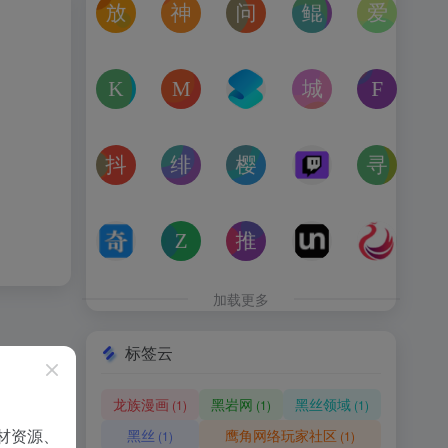
放屁音乐网
神仙代售
问卷星
鲲Galgame论坛
爱恋动
在线免费下载全网MP3付费歌曲
神仙代售，专注于游戏账号交易平台多年，具
免费使用问卷星创建问卷调查、在
一个专注于二次元美少
“爱恋动
kagurafan
MCBBS
转换云
城市交通健康榜
Free 
游戏补丁分享网站
MCBBS我的世界中文论坛官网入口
转换云（www.zhuanhua
高德地图中国主要城
免费音
抖音课堂
绯月论坛
樱之空动漫
Twitch
寻宝天
抖音旗下综合学习平台，覆盖抖音、今日头条、西瓜视频
绯月是一个以动漫、游戏、音乐、绘画等为
樱之空动漫是一个专为动漫爱好
Twitch是国外的
完美世
奇书网
Zoom Earth
推次元
Unblast – 
亿图全
TXT电子书免费下载,TXT全集下载,小说TXT下载,全本完
Zoom Earth风暴追踪器，实时天气和卫星
推次元a2cy.com(T站)是以C
Unblast是免
高清图
加载更多
标签云
龙族漫画
黑岩网
黑丝领域
(1)
(1)
(1)
材资源、
黑丝
鹰角网络玩家社区
(1)
(1)