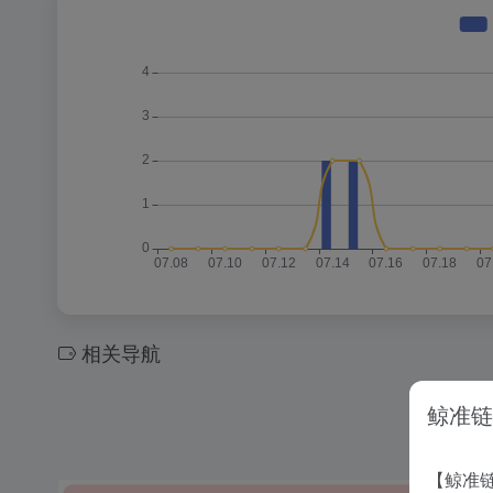
相关导航
鲸准链
【鲸准链