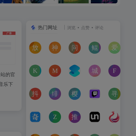
热门网址
浏览
点赞
评论
放屁音乐网
神仙代售
问卷星
鲲Galgame论坛
爱恋动
在线免费下载全网MP3付费歌曲
神仙代售，专注于游戏账号交易平台多年，具
免费使用问卷星创建问卷调查、在
一个专注于二次元美少
“爱恋动
kagurafan
MCBBS
转换云
城市交通健康榜
Free 
网站的官
游戏补丁分享网站
MCBBS我的世界中文论坛官网入口
转换云（www.zhuanhua
高德地图中国主要城
免费音
质音乐下
抖音课堂
绯月论坛
樱之空动漫
Twitch
寻宝天
抖音旗下综合学习平台，覆盖抖音、今日头条、西瓜视频
绯月是一个以动漫、游戏、音乐、绘画等为
樱之空动漫是一个专为动漫爱好
Twitch是国外的
完美世
奇书网
Zoom Earth
推次元
Unblast – 
亿图全
TXT电子书免费下载,TXT全集下载,小说TXT下载,全本完
Zoom Earth风暴追踪器，实时天气和卫星
推次元a2cy.com(T站)是以C
Unblast是免
高清图