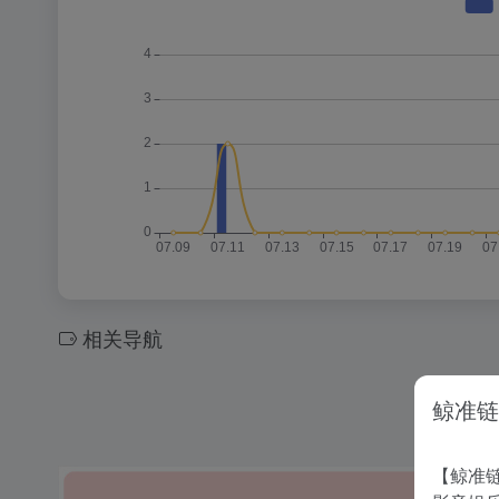
相关导航
鲸准链
【鲸准链