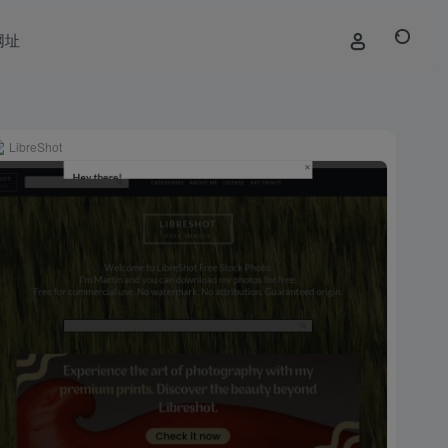
网址
LibreShot