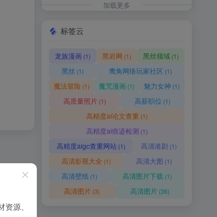
加载更多
标签云
龙族漫画
黑岩网
黑丝领域
(1)
(1)
(1)
黑丝
鹰角网络玩家社区
(1)
(1)
魔法冒险
魔咒漫画
魅力女神
(1)
(1)
(1)
高质量照片
高薪职位
(1)
(1)
高精度ai论文查重
(1)
高精度ai痕迹检测
(1)
高精度aigc查重网站
高清港剧
(1)
(1)
高清影视大全
高清大图
(1)
(1)
高清壁纸
高清图片下载
(1)
(1)
高清图片
高清图片
(3)
(36)
材资源、