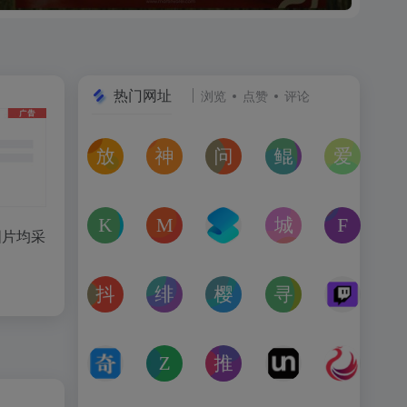
热门网址
浏览
点赞
评论
放屁音乐网
神仙代售
问卷星
鲲Galgame论坛
爱恋动
在线免费下载全网MP3付费歌曲
神仙代售，专注于游戏账号交易平台多年，具
免费使用问卷星创建问卷调查、在
一个专注于二次元美少
“爱恋动
kagurafan
MCBBS
转换云
城市交通健康榜
Free 
图片均采
游戏补丁分享网站
MCBBS我的世界中文论坛官网入口
转换云（www.zhuanhua
高德地图中国主要城
免费音
抖音课堂
绯月论坛
樱之空动漫
寻宝天行
Twitc
抖音旗下综合学习平台，覆盖抖音、今日头条、西瓜视频
绯月是一个以动漫、游戏、音乐、绘画等为
樱之空动漫是一个专为动漫爱好
完美世界官方授权,
Twi
奇书网
Zoom Earth
推次元
Unblast – 
亿图全
TXT电子书免费下载,TXT全集下载,小说TXT下载,全本完
Zoom Earth风暴追踪器，实时天气和卫星
推次元a2cy.com(T站)是以C
Unblast是免
高清图