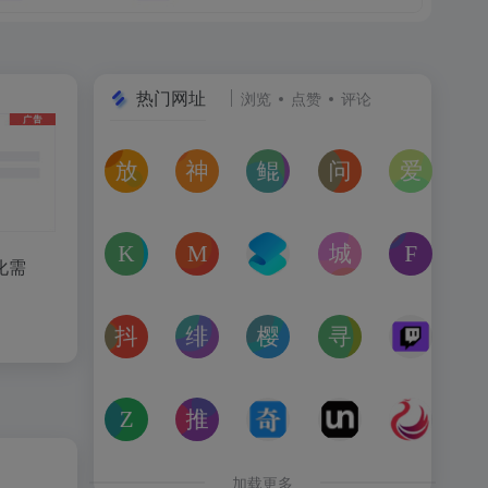
热门网址
浏览
点赞
评论
放屁音乐网
神仙代售
鲲Galgame论坛
问卷星
爱恋动
在线免费下载全网MP3付费歌曲
神仙代售，专注于游戏账号交易平台多年，具
一个专注于二次元美少女剧情游戏（
免费使用问卷星创建
“爱恋动
kagurafan
MCBBS
转换云
城市交通健康榜
Free 
化需
游戏补丁分享网站
MCBBS我的世界中文论坛官网入口
转换云（www.zhuanhua
高德地图中国主要城
免费音
抖音课堂
绯月论坛
樱之空动漫
寻宝天行
Twitc
抖音旗下综合学习平台，覆盖抖音、今日头条、西瓜视频
绯月是一个以动漫、游戏、音乐、绘画等为
樱之空动漫是一个专为动漫爱好
完美世界官方授权,
Twi
Zoom Earth
推次元
奇书网
Unblast – 
亿图全
Zoom Earth风暴追踪器，实时天气和卫星图像查看工具
推次元a2cy.com(T站)是以COS分享为主的
TXT电子书免费下载,TXT全集下
Unblast是免
高清图
加载更多