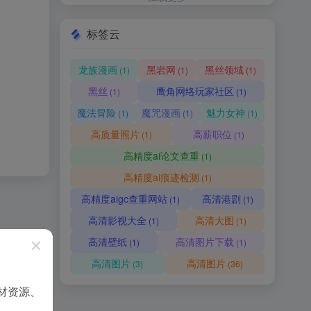
标签云
龙族漫画
黑岩网
黑丝领域
(1)
(1)
(1)
黑丝
鹰角网络玩家社区
(1)
(1)
魔法冒险
魔咒漫画
魅力女神
(1)
(1)
(1)
高质量照片
高薪职位
(1)
(1)
高精度ai论文查重
(1)
高精度ai痕迹检测
(1)
高精度aigc查重网站
高清港剧
(1)
(1)
高清影视大全
高清大图
(1)
(1)
高清壁纸
高清图片下载
(1)
(1)
高清图片
高清图片
(3)
(36)
材资源、