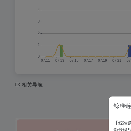
相关导航
鲸准链
【鲸准链
影音娱