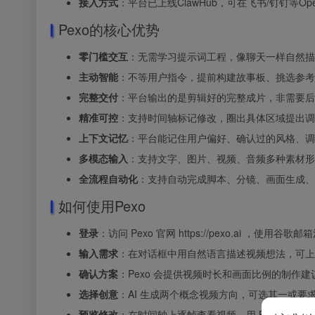
接入方式
：平台已上线ClawHub，可在飞书/钉钉等Op
Pexo的核心优势
零门槛交互
：无需学习提示词工程，像聊天一样自然描
主动智能
：不等用户指令，提前构建故事板、挑选参考
完整交付
：平台输出的是剪辑好的完整成片，非需要后
精准可控
：支持时间轴标记修改，圈出具体区域提出调
上下文记忆
：平台能记住用户偏好、确认过的风格、调
多模态输入
：支持文字、图片、视频、音频多种素材形
全流程自动化
：支持自动完成脚本、分镜、画面生成、
如何使用Pexo
登录
：访问 Pexo 官网 https://pexo.ai ，使用谷
输入需求
：在对话框中用自然语言描述视频想法，可上
确认方案
：Pexo 会提供视频时长和画面比例的制作
选择创意
：AI 生成两个概念视频方向，可选其一或要
预览修改
：在时间轴上逐帧查看视频，用 Batch Fee