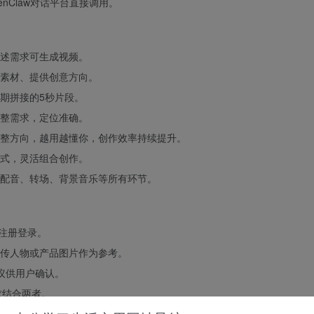
enClaw对话平台直接调用。
述需求可生成视频。
素材、提供创意方向。
期拼接的5秒片段。
整需求，定位准确。
整方向，越用越懂你，创作效率持续提升。
式，灵活组合创作。
配音、转场、背景音乐等所有环节。
歌邮箱注册登录。
传人物或产品图片作为参考。
建议供用户确认。
求结合两者。
dback 功能圈出画面并输入修改意见。