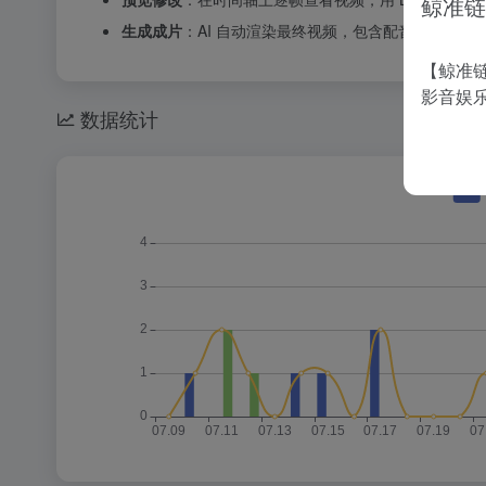
鲸准链
生成成片
：AI 自动渲染最终视频，包含配音、背景音
【鲸准链
影音娱
数据统计