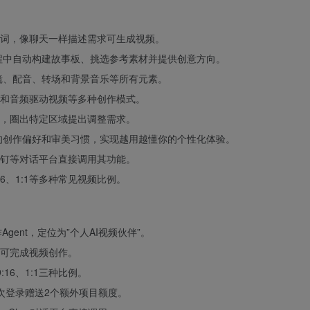
词，像聊天一样描述需求可生成视频。
过程中自动构建故事板、挑选参考素材并提供创意方向。
分镜、配音、转场和背景音乐等所有元素。
和音频驱动视频等多种创作模式。
，圈出特定区域提出调整需求。
户的创作偏好和审美习惯，实现越用越懂你的个性化体验。
书、钉钉等对话平台直接调用其功能。
16、1:1等多种常见视频比例。
Agent，定位为”个人AI视频伙伴”。
可完成视频创作。
16、1:1三种比例。
首次登录赠送2个额外项目额度。