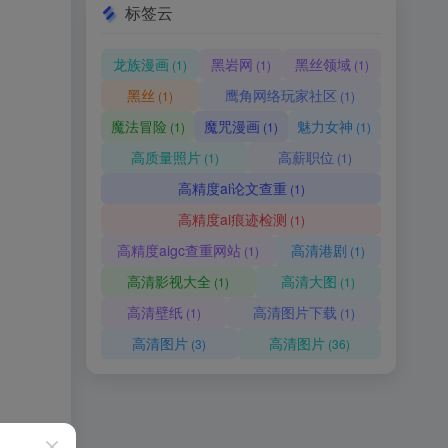
标签云
龙族漫画
黑岩网
黑丝领域
(1)
(1)
(1)
黑丝
鹰角网络玩家社区
(1)
(1)
魔法冒险
魔咒漫画
魅力女神
(1)
(1)
(1)
高质量照片
高薪职位
(1)
(1)
高精度ai论文查重
(1)
高精度ai痕迹检测
(1)
高精度aigc查重网站
高清港剧
(1)
(1)
高清影视大全
高清大图
(1)
(1)
高清壁纸
高清图片下载
(1)
(1)
高清图片
高清图片
(3)
(36)