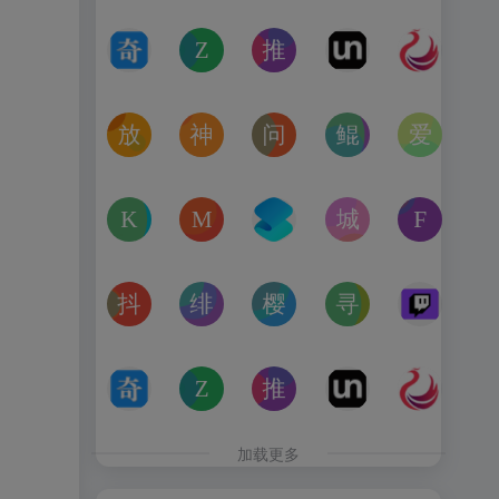
奇书网
Zoom Earth
推次元
Unblast – 
亿图全
TXT电子书免费下载,TXT全集下载,小说TXT下载,全本完
Zoom Earth风暴追踪器，实时天气和卫星
推次元a2cy.com(T站)是以C
Unblast是免
高清图
放屁音乐网
神仙代售
问卷星
鲲Galgame论坛
爱恋动
在线免费下载全网MP3付费歌曲
神仙代售，专注于游戏账号交易平台多年，具
免费使用问卷星创建问卷调查、在
一个专注于二次元美少
“爱恋动
kagurafan
MCBBS
转换云
城市交通健康榜
Free 
游戏补丁分享网站
MCBBS我的世界中文论坛官网入口
转换云（www.zhuanhua
高德地图中国主要城
免费音
抖音课堂
绯月论坛
樱之空动漫
寻宝天行
Twitc
抖音旗下综合学习平台，覆盖抖音、今日头条、西瓜视频
绯月是一个以动漫、游戏、音乐、绘画等为
樱之空动漫是一个专为动漫爱好
完美世界官方授权,
Twi
奇书网
Zoom Earth
推次元
Unblast – 
亿图全
TXT电子书免费下载,TXT全集下载,小说TXT下载,全本完
Zoom Earth风暴追踪器，实时天气和卫星
推次元a2cy.com(T站)是以C
Unblast是免
高清图
加载更多