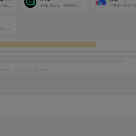
RunningHub是基于云端ComfyUI的AI图像与视频创作平台。RunningHub基于ComfyUI架构，拥有超7000个预置节点，涵盖前沿模型如Stable Diffusion、腾讯混元AI视频模型等。
TRAE AI IDE | 国内首款 AI 原生集成开发环境，深度集成 Doubao-1.5-pro 与 DeepSeek 模型，支持中文自然语言一键生成完整代码框架，实时预览前端效果并智能修复 BUG。首创 Builder 模式实现需求到代码的自动化开发，兼容 Windows/macOS 系统，官网下载即用。
专业的AI营销创意平台，AI帮你轻松搞定Banner设计、商品图优化、海报设计，素材图优化。更有AI创意诊断助手，基于大数据帮你分析高点击率营销素材的秘密，助力商家营销获得高回报。内置海量免费商用素材/模板，一站搞定设计。AIGC功能也超简单，自由对话模式，聊聊天就把创意图做好了！