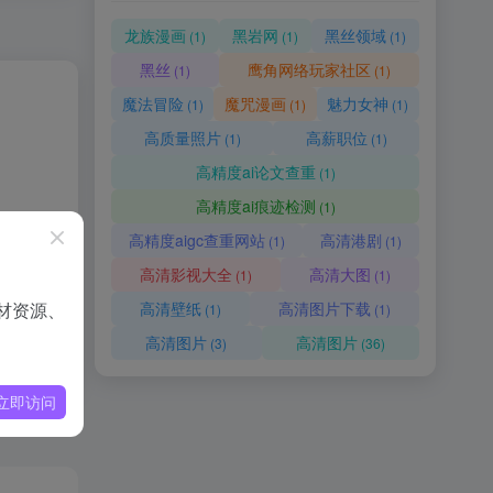
龙族漫画
黑岩网
黑丝领域
(1)
(1)
(1)
黑丝
鹰角网络玩家社区
(1)
(1)
魔法冒险
魔咒漫画
魅力女神
(1)
(1)
(1)
高质量照片
高薪职位
(1)
(1)
高精度ai论文查重
(1)
高精度ai痕迹检测
(1)
高精度aigc查重网站
高清港剧
(1)
(1)
高清影视大全
高清大图
(1)
(1)
材资源、
高清壁纸
高清图片下载
(1)
(1)
高清图片
高清图片
(3)
(36)
立即访问