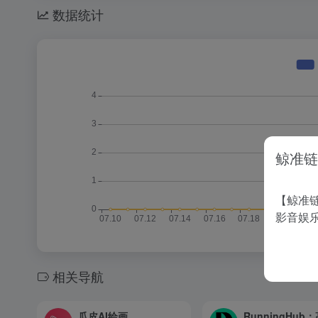
数据统计
鲸准链
【鲸准链
影音娱
相关导航
瓜皮AI绘画