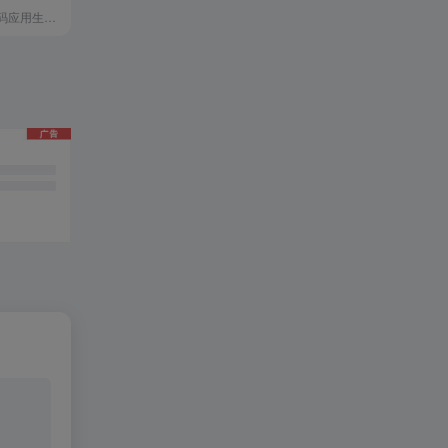
秒哒是一款零代码应用生成平台，无需编程经验，通过自然语言对话式和拖拽式搭建具有完整前后端的应用，一句话生成各类应用，支持生成网站、小程序、H5、小游戏、小工具、轻应用等，提供海量免费模版，24小时在线agent团队，0成本极速上线，无需运维，一人即团队，让每个人都具备程序员能力。