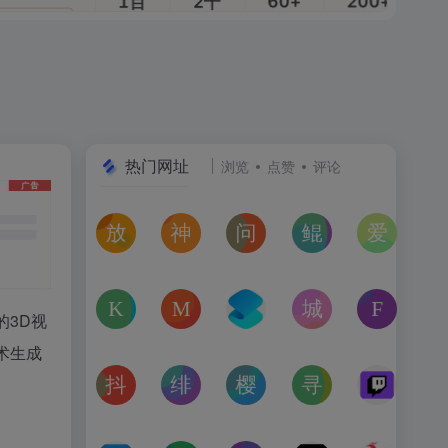
热门网址
浏览
点赞
评论
放屁音乐网
神仙代售
问卷星
鲲Galgame论坛
爱恋动
在线免费下载全网MP3付费歌曲
神仙代售，专注于游戏账号交易平台多年，具
免费使用问卷星创建问卷调查、在
一个专注于二次元美少
“爱恋动
kagurafan
MCBBS
转换云
城市交通健康榜
Free 
3D视
游戏补丁分享网站
MCBBS我的世界中文论坛官网入口
转换云（www.zhuanhua
高德地图中国主要城
免费音
术生成
抖音课堂
绯月论坛
樱之空动漫
寻宝天行
Twitc
抖音旗下综合学习平台，覆盖抖音、今日头条、西瓜视频
绯月是一个以动漫、游戏、音乐、绘画等为
樱之空动漫是一个专为动漫爱好
完美世界官方授权,
Twi