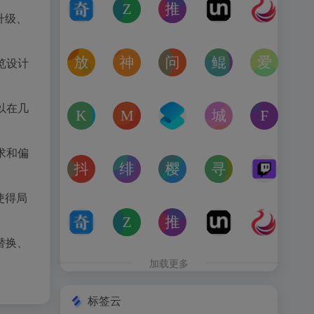
奇书网
Zoom Earth
推次元
Unblast – 
亿图全
升级、
TXT电子书免费下载,TXT全集下载,小说TXT下载,全本完
Zoom Earth风暴追踪器，实时天气和卫星
推次元a2cy.com(T站)是以C
Unblast是免
高清图
放屁音乐网
神仙代售
问卷星
鲲Galgame论坛
爱恋动
览设计
在线免费下载全网MP3付费歌曲
神仙代售，专注于游戏账号交易平台多年，具
免费使用问卷星创建问卷调查、在
一个专注于二次元美少
“爱恋动
以在几
kagurafan
MCBBS
转换云
城市交通健康榜
Free 
游戏补丁分享网站
MCBBS我的世界中文论坛官网入口
转换云（www.zhuanhua
高德地图中国主要城
免费音
求和偏
抖音课堂
绯月论坛
樱之空动漫
寻宝天行
Twitc
抖音旗下综合学习平台，覆盖抖音、今日头条、西瓜视频
绯月是一个以动漫、游戏、音乐、绘画等为
樱之空动漫是一个专为动漫爱好
完美世界官方授权,
Twi
使得局
奇书网
Zoom Earth
推次元
Unblast – 
亿图全
TXT电子书免费下载,TXT全集下载,小说TXT下载,全本完
Zoom Earth风暴追踪器，实时天气和卫星
推次元a2cy.com(T站)是以C
Unblast是免
高清图
替换、
加载更多
标签云