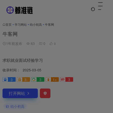
首页
•
学习网站
•
幼小初高
•
牛客网
牛客网
1年前发布
63
0
0
求职就业面试经验学习
收录时间：
2025-03-05
3
3-
3
1+
3
打开网站
幼小初高