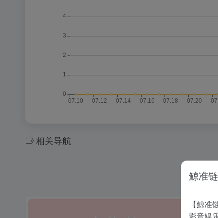
相关导航
鲸准链
【鲸准链
影音娱