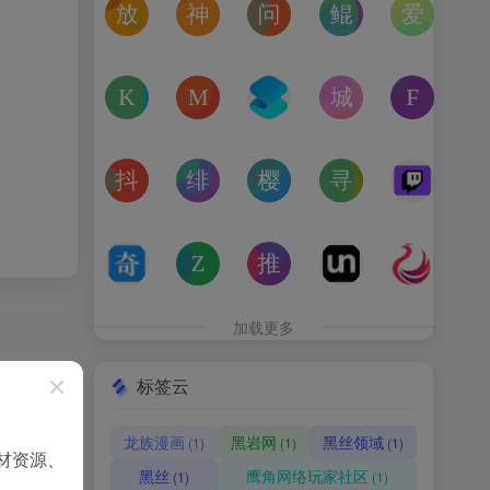
放屁音乐网
神仙代售
问卷星
鲲Galgame论坛
爱恋动
在线免费下载全网MP3付费歌曲
神仙代售，专注于游戏账号交易平台多年，具
免费使用问卷星创建问卷调查、在
一个专注于二次元美少
“爱恋动
kagurafan
MCBBS
转换云
城市交通健康榜
Free 
游戏补丁分享网站
MCBBS我的世界中文论坛官网入口
转换云（www.zhuanhua
高德地图中国主要城
免费音
抖音课堂
绯月论坛
樱之空动漫
寻宝天行
Twitc
抖音旗下综合学习平台，覆盖抖音、今日头条、西瓜视频
绯月是一个以动漫、游戏、音乐、绘画等为
樱之空动漫是一个专为动漫爱好
完美世界官方授权,
Twi
奇书网
Zoom Earth
推次元
Unblast – 
亿图全
TXT电子书免费下载,TXT全集下载,小说TXT下载,全本完
Zoom Earth风暴追踪器，实时天气和卫星
推次元a2cy.com(T站)是以C
Unblast是免
高清图
加载更多
标签云
龙族漫画
黑岩网
黑丝领域
(1)
(1)
(1)
材资源、
黑丝
鹰角网络玩家社区
(1)
(1)