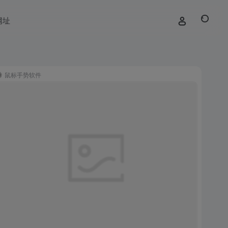
网址
鼠标手势软件