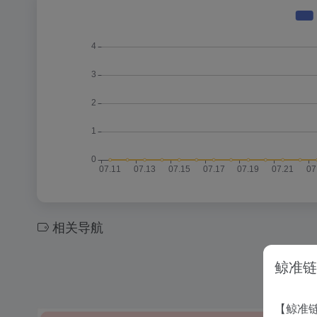
相关导航
鲸准链
【鲸准链