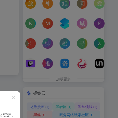
放屁音乐网
神仙代售
鲲Galgame论坛
问卷星
爱恋动
在线免费下载全网MP3付费歌曲
神仙代售，专注于游戏账号交易平台多年，具
一个专注于二次元美少女剧情游戏（
免费使用问卷星创建
“爱恋动
kagurafan
MCBBS
转换云
城市交通健康榜
Free 
游戏补丁分享网站
MCBBS我的世界中文论坛官网入口
转换云（www.zhuanhua
高德地图中国主要城
免费音
抖音课堂
绯月论坛
樱之空动漫
寻宝天行
Zoom 
抖音旗下综合学习平台，覆盖抖音、今日头条、西瓜视频
绯月是一个以动漫、游戏、音乐、绘画等为
樱之空动漫是一个专为动漫爱好
完美世界官方授权,
Zoom
Twitch
推次元
奇书网
亿图全景图库
Unbl
Twitch是国外的一个直播平台，可直播游戏、电子竞技、
推次元a2cy.com(T站)是以COS分享为主的
TXT电子书免费下载,TXT全集下
高清图片
Unb
加载更多
标签云
龙族漫画
黑岩网
黑丝领域
(1)
(1)
(1)
材资源、
黑丝
鹰角网络玩家社区
(1)
(1)