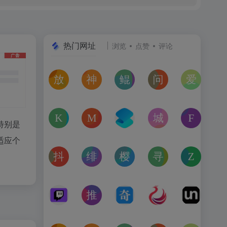
热门网址
浏览
点赞
评论
放屁音乐网
神仙代售
鲲Galgame论坛
问卷星
爱恋动
在线免费下载全网MP3付费歌曲
神仙代售，专注于游戏账号交易平台多年，具
一个专注于二次元美少女剧情游戏（
免费使用问卷星创建
“爱恋动
kagurafan
MCBBS
转换云
城市交通健康榜
Free 
特别是
游戏补丁分享网站
MCBBS我的世界中文论坛官网入口
转换云（www.zhuanhua
高德地图中国主要城
免费音
适应个
抖音课堂
绯月论坛
樱之空动漫
寻宝天行
Zoom 
抖音旗下综合学习平台，覆盖抖音、今日头条、西瓜视频
绯月是一个以动漫、游戏、音乐、绘画等为
樱之空动漫是一个专为动漫爱好
完美世界官方授权,
Zoom
Twitch
推次元
奇书网
亿图全景图库
Unbl
Twitch是国外的一个直播平台，可直播游戏、电子竞技、
推次元a2cy.com(T站)是以COS分享为主的
TXT电子书免费下载,TXT全集下
高清图片
Unb