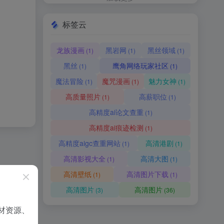
标签云
龙族漫画
黑岩网
黑丝领域
(1)
(1)
(1)
黑丝
鹰角网络玩家社区
(1)
(1)
魔法冒险
魔咒漫画
魅力女神
(1)
(1)
(1)
高质量照片
高薪职位
(1)
(1)
高精度ai论文查重
(1)
高精度ai痕迹检测
(1)
高精度aigc查重网站
高清港剧
(1)
(1)
高清影视大全
高清大图
(1)
(1)
高清壁纸
高清图片下载
(1)
(1)
高清图片
高清图片
(3)
(36)
材资源、