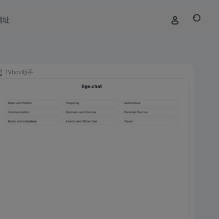
网址
TVbox助手