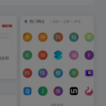
热门网址
浏览
点赞
评论
放屁音乐网
神仙代售
问卷星
鲲Galgame论坛
爱恋动
在线免费下载全网MP3付费歌曲
神仙代售，专注于游戏账号交易平台多年，具
免费使用问卷星创建问卷调查、在
一个专注于二次元美少
“爱恋动
kagurafan
MCBBS
转换云
城市交通健康榜
Free 
这款软
游戏补丁分享网站
MCBBS我的世界中文论坛官网入口
转换云（www.zhuanhua
高德地图中国主要城
免费音
抖音课堂
绯月论坛
樱之空动漫
寻宝天行
Twitc
抖音旗下综合学习平台，覆盖抖音、今日头条、西瓜视频
绯月是一个以动漫、游戏、音乐、绘画等为
樱之空动漫是一个专为动漫爱好
完美世界官方授权,
Twi
奇书网
Zoom Earth
推次元
Unblast – 
亿图全
TXT电子书免费下载,TXT全集下载,小说TXT下载,全本完
Zoom Earth风暴追踪器，实时天气和卫星
推次元a2cy.com(T站)是以C
Unblast是免
高清图
加载更多