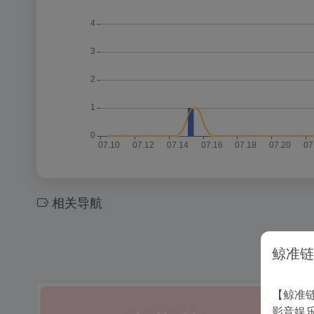
相关导航
鲸准链
【鲸准链
影音娱