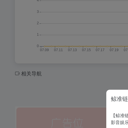
相关导航
鲸准链
【鲸准链
影音娱