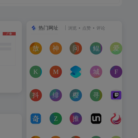
热门网址
浏览
点赞
评论
放屁音乐网
神仙代售
问卷星
鲲Galgame论坛
爱恋动
在线免费下载全网MP3付费歌曲
神仙代售，专注于游戏账号交易平台多年，具
免费使用问卷星创建问卷调查、在
一个专注于二次元美少
“爱恋动
kagurafan
MCBBS
转换云
城市交通健康榜
Free 
游戏补丁分享网站
MCBBS我的世界中文论坛官网入口
转换云（www.zhuanhua
高德地图中国主要城
免费音
抖音课堂
绯月论坛
樱之空动漫
寻宝天行
Twitc
抖音旗下综合学习平台，覆盖抖音、今日头条、西瓜视频
绯月是一个以动漫、游戏、音乐、绘画等为
樱之空动漫是一个专为动漫爱好
完美世界官方授权,
Twi
奇书网
Zoom Earth
推次元
Unblast – 
亿图全
TXT电子书免费下载,TXT全集下载,小说TXT下载,全本完
Zoom Earth风暴追踪器，实时天气和卫星
推次元a2cy.com(T站)是以C
Unblast是免
高清图