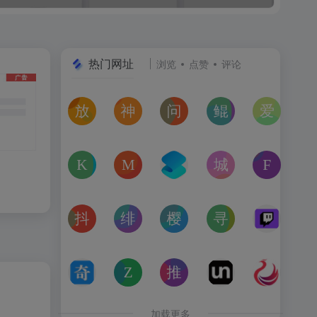
热门网址
浏览
点赞
评论
放屁音乐网
神仙代售
问卷星
鲲Galgame论坛
爱恋动
在线免费下载全网MP3付费歌曲
神仙代售，专注于游戏账号交易平台多年，具
免费使用问卷星创建问卷调查、在
一个专注于二次元美少
“爱恋动
kagurafan
MCBBS
转换云
城市交通健康榜
Free 
游戏补丁分享网站
MCBBS我的世界中文论坛官网入口
转换云（www.zhuanhua
高德地图中国主要城
免费音
抖音课堂
绯月论坛
樱之空动漫
寻宝天行
Twitc
抖音旗下综合学习平台，覆盖抖音、今日头条、西瓜视频
绯月是一个以动漫、游戏、音乐、绘画等为
樱之空动漫是一个专为动漫爱好
完美世界官方授权,
Twi
奇书网
Zoom Earth
推次元
Unblast – 
亿图全
TXT电子书免费下载,TXT全集下载,小说TXT下载,全本完
Zoom Earth风暴追踪器，实时天气和卫星
推次元a2cy.com(T站)是以C
Unblast是免
高清图
加载更多