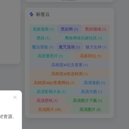
标签云
龙族漫画
黑岩网
黑丝领域
(1)
(1)
(1)
黑丝
鹰角网络玩家社区
(1)
(1)
魔法冒险
魔咒漫画
魅力女神
(1)
(1)
(1)
高质量照片
高薪职位
(1)
(1)
高精度ai论文查重
(1)
高精度ai痕迹检测
(1)
高精度aigc查重网站
高清港剧
(1)
(1)
高清影视大全
高清大图
(1)
(1)
高清壁纸
高清图片下载
(1)
(1)
高清图片
高清图片
(36)
(3)
材资源、