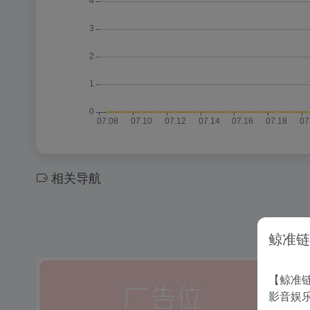
相关导航
鲸准链
【鲸准链
影音娱