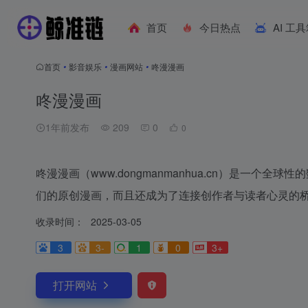
首页
今日热点
AI 工
首页
•
影音娱乐
•
漫画网站
•
咚漫漫画
咚漫漫画
1年前发布
209
0
0
咚漫漫画（www.dongmanmanhua.cn）是一
们的原创漫画，而且还成为了连接创作者与读者心灵的
收录时间：
2025-03-05
3
3-
1
0
3+
打开网站