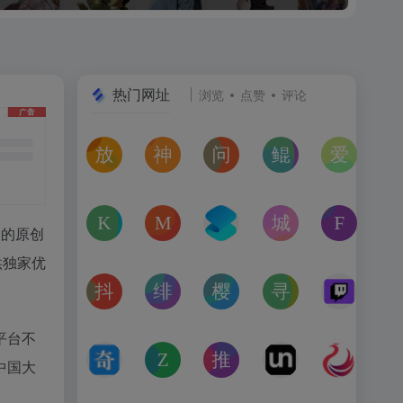
热门网址
浏览
点赞
评论
放屁音乐网
神仙代售
问卷星
鲲Galgame论坛
爱恋动
在线免费下载全网MP3付费歌曲
神仙代售，专注于游戏账号交易平台多年，具
免费使用问卷星创建问卷调查、在
一个专注于二次元美少
“爱恋动
kagurafan
MCBBS
转换云
城市交通健康榜
Free 
们的原创
游戏补丁分享网站
MCBBS我的世界中文论坛官网入口
转换云（www.zhuanhua
高德地图中国主要城
免费音
供独家优
抖音课堂
绯月论坛
樱之空动漫
寻宝天行
Twitc
抖音旗下综合学习平台，覆盖抖音、今日头条、西瓜视频
绯月是一个以动漫、游戏、音乐、绘画等为
樱之空动漫是一个专为动漫爱好
完美世界官方授权,
Twi
平台不
奇书网
Zoom Earth
推次元
Unblast – 
亿图全
中国大
TXT电子书免费下载,TXT全集下载,小说TXT下载,全本完
Zoom Earth风暴追踪器，实时天气和卫星
推次元a2cy.com(T站)是以C
Unblast是免
高清图