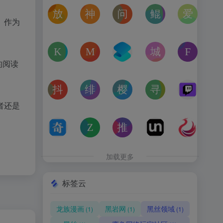
放屁音乐网
神仙代售
问卷星
鲲Galgame论坛
爱恋动
在线免费下载全网MP3付费歌曲
神仙代售，专注于游戏账号交易平台多年，具
免费使用问卷星创建问卷调查、在
一个专注于二次元美少
“爱恋动
》作为
kagurafan
MCBBS
转换云
城市交通健康榜
Free 
游戏补丁分享网站
MCBBS我的世界中文论坛官网入口
转换云（www.zhuanhua
高德地图中国主要城
免费音
的阅读
抖音课堂
绯月论坛
樱之空动漫
寻宝天行
Twitc
抖音旗下综合学习平台，覆盖抖音、今日头条、西瓜视频
绯月是一个以动漫、游戏、音乐、绘画等为
樱之空动漫是一个专为动漫爱好
完美世界官方授权,
Twi
者还是
奇书网
Zoom Earth
推次元
Unblast – 
亿图全
TXT电子书免费下载,TXT全集下载,小说TXT下载,全本完
Zoom Earth风暴追踪器，实时天气和卫星
推次元a2cy.com(T站)是以C
Unblast是免
高清图
加载更多
标签云
龙族漫画
黑岩网
黑丝领域
(1)
(1)
(1)