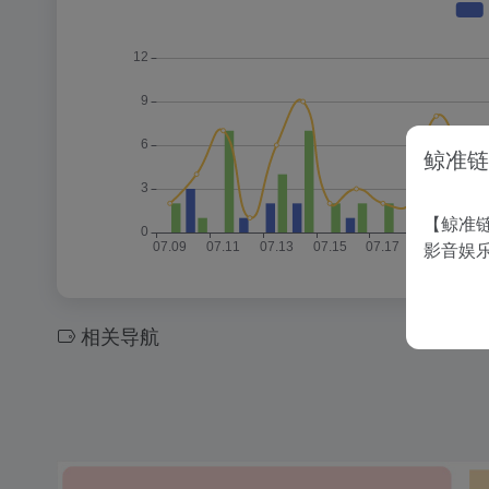
鲸准链
【鲸准链
影音娱
相关导航