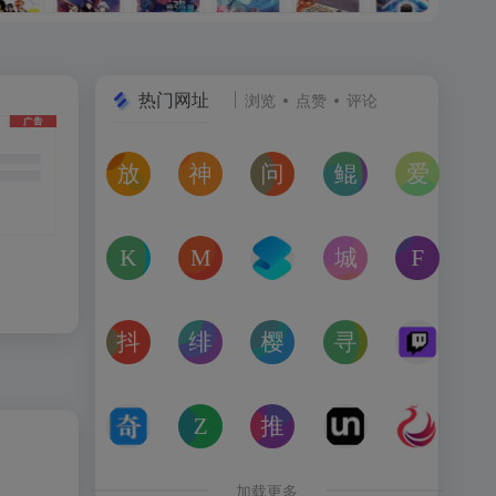
热门网址
浏览
点赞
评论
放屁音乐网
神仙代售
问卷星
鲲Galgame论坛
爱恋动
在线免费下载全网MP3付费歌曲
神仙代售，专注于游戏账号交易平台多年，具
免费使用问卷星创建问卷调查、在
一个专注于二次元美少
“爱恋动
kagurafan
MCBBS
转换云
城市交通健康榜
Free 
游戏补丁分享网站
MCBBS我的世界中文论坛官网入口
转换云（www.zhuanhua
高德地图中国主要城
免费音
抖音课堂
绯月论坛
樱之空动漫
寻宝天行
Twitc
抖音旗下综合学习平台，覆盖抖音、今日头条、西瓜视频
绯月是一个以动漫、游戏、音乐、绘画等为
樱之空动漫是一个专为动漫爱好
完美世界官方授权,
Twi
奇书网
Zoom Earth
推次元
Unblast – 
亿图全
TXT电子书免费下载,TXT全集下载,小说TXT下载,全本完
Zoom Earth风暴追踪器，实时天气和卫星
推次元a2cy.com(T站)是以C
Unblast是免
高清图
加载更多