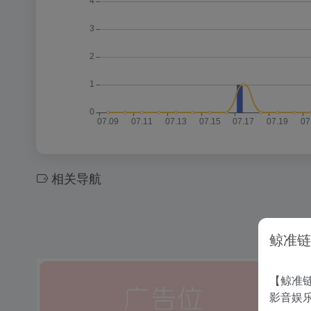
相关导航
鲸准链
【鲸准链
影音娱