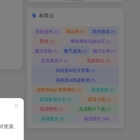
标签云
龙族漫画
黑岩网
黑丝领域
(1)
(1)
(1)
黑丝
鹰角网络玩家社区
(1)
(1)
魔法冒险
魔咒漫画
魅力女神
(1)
(1)
(1)
高质量照片
高薪职位
(1)
(1)
高精度ai论文查重
(1)
高精度ai痕迹检测
(1)
高精度aigc查重网站
高清港剧
(1)
(1)
高清影视大全
高清大图
(1)
(1)
高清壁纸
高清图片下载
(1)
(1)
高清图片
高清图片
(3)
(36)
材资源、