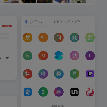
热门网址
浏览
点赞
评论
放屁音乐网
神仙代售
问卷星
鲲Galgame论坛
爱恋动
在线免费下载全网MP3付费歌曲
神仙代售，专注于游戏账号交易平台多年，具
免费使用问卷星创建问卷调查、在
一个专注于二次元美少
“爱恋动
kagurafan
MCBBS
转换云
城市交通健康榜
Free 
友、游
游戏补丁分享网站
MCBBS我的世界中文论坛官网入口
转换云（www.zhuanhua
高德地图中国主要城
免费音
抖音课堂
绯月论坛
樱之空动漫
寻宝天行
Twitc
抖音旗下综合学习平台，覆盖抖音、今日头条、西瓜视频
绯月是一个以动漫、游戏、音乐、绘画等为
樱之空动漫是一个专为动漫爱好
完美世界官方授权,
Twi
奇书网
Zoom Earth
推次元
Unblast – 
亿图全
TXT电子书免费下载,TXT全集下载,小说TXT下载,全本完
Zoom Earth风暴追踪器，实时天气和卫星
推次元a2cy.com(T站)是以C
Unblast是免
高清图
加载更多