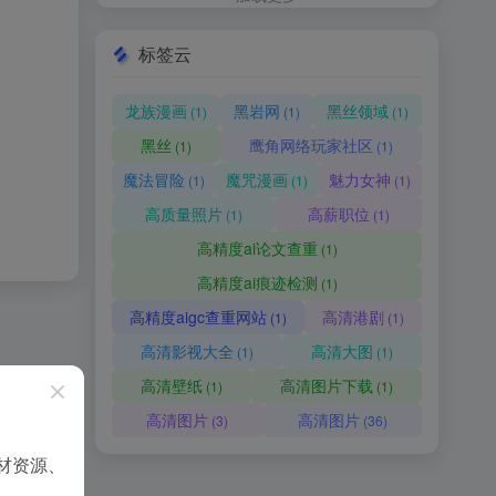
标签云
龙族漫画
黑岩网
黑丝领域
(1)
(1)
(1)
黑丝
鹰角网络玩家社区
(1)
(1)
魔法冒险
魔咒漫画
魅力女神
(1)
(1)
(1)
高质量照片
高薪职位
(1)
(1)
高精度ai论文查重
(1)
高精度ai痕迹检测
(1)
高精度aigc查重网站
高清港剧
(1)
(1)
高清影视大全
高清大图
(1)
(1)
高清壁纸
高清图片下载
(1)
(1)
高清图片
高清图片
(3)
(36)
材资源、