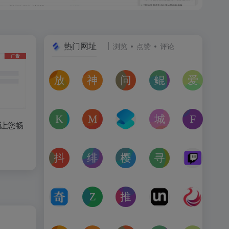
热门网址
浏览
点赞
评论
放屁音乐网
神仙代售
问卷星
鲲Galgame论坛
爱恋动
在线免费下载全网MP3付费歌曲
神仙代售，专注于游戏账号交易平台多年，具
免费使用问卷星创建问卷调查、在
一个专注于二次元美少
“爱恋动
kagurafan
MCBBS
转换云
城市交通健康榜
Free 
号让您畅
游戏补丁分享网站
MCBBS我的世界中文论坛官网入口
转换云（www.zhuanhua
高德地图中国主要城
免费音
抖音课堂
绯月论坛
樱之空动漫
寻宝天行
Twitc
抖音旗下综合学习平台，覆盖抖音、今日头条、西瓜视频
绯月是一个以动漫、游戏、音乐、绘画等为
樱之空动漫是一个专为动漫爱好
完美世界官方授权,
Twi
奇书网
Zoom Earth
推次元
Unblast – 
亿图全
TXT电子书免费下载,TXT全集下载,小说TXT下载,全本完
Zoom Earth风暴追踪器，实时天气和卫星
推次元a2cy.com(T站)是以C
Unblast是免
高清图