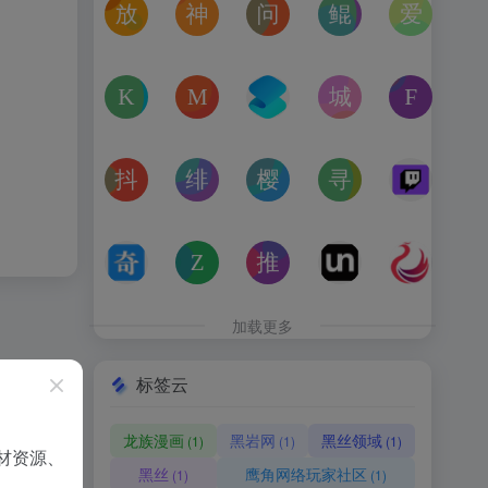
放屁音乐网
神仙代售
问卷星
鲲Galgame论坛
爱恋动
在线免费下载全网MP3付费歌曲
神仙代售，专注于游戏账号交易平台多年，具
免费使用问卷星创建问卷调查、在
一个专注于二次元美少
“爱恋动
kagurafan
MCBBS
转换云
城市交通健康榜
Free 
游戏补丁分享网站
MCBBS我的世界中文论坛官网入口
转换云（www.zhuanhua
高德地图中国主要城
免费音
抖音课堂
绯月论坛
樱之空动漫
寻宝天行
Twitc
抖音旗下综合学习平台，覆盖抖音、今日头条、西瓜视频
绯月是一个以动漫、游戏、音乐、绘画等为
樱之空动漫是一个专为动漫爱好
完美世界官方授权,
Twi
奇书网
Zoom Earth
推次元
Unblast – 
亿图全
TXT电子书免费下载,TXT全集下载,小说TXT下载,全本完
Zoom Earth风暴追踪器，实时天气和卫星
推次元a2cy.com(T站)是以C
Unblast是免
高清图
加载更多
标签云
龙族漫画
黑岩网
黑丝领域
(1)
(1)
(1)
材资源、
黑丝
鹰角网络玩家社区
(1)
(1)