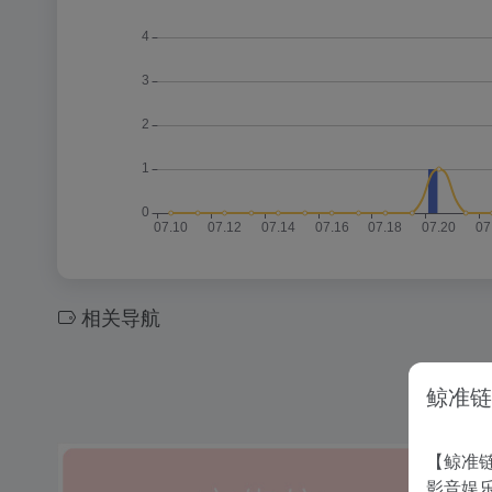
相关导航
鲸准链
【鲸准链
影音娱