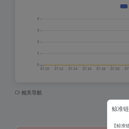
相关导航
鲸准链
【鲸准链