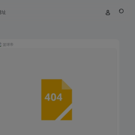
网址
篮球帝