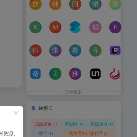
放屁音乐网
神仙代售
问卷星
鲲Galgame论坛
爱恋动
在线免费下载全网MP3付费歌曲
神仙代售，专注于游戏账号交易平台多年，具
免费使用问卷星创建问卷调查、在
一个专注于二次元美少
“爱恋动
kagurafan
MCBBS
转换云
城市交通健康榜
Free 
游戏补丁分享网站
MCBBS我的世界中文论坛官网入口
转换云（www.zhuanhua
高德地图中国主要城
免费音
抖音课堂
绯月论坛
樱之空动漫
寻宝天行
Twitc
抖音旗下综合学习平台，覆盖抖音、今日头条、西瓜视频
绯月是一个以动漫、游戏、音乐、绘画等为
樱之空动漫是一个专为动漫爱好
完美世界官方授权,
Twi
奇书网
Zoom Earth
推次元
Unblast – 
亿图全
TXT电子书免费下载,TXT全集下载,小说TXT下载,全本完
Zoom Earth风暴追踪器，实时天气和卫星
推次元a2cy.com(T站)是以C
Unblast是免
高清图
加载更多
标签云
龙族漫画
黑岩网
黑丝领域
(1)
(1)
(1)
材资源、
黑丝
鹰角网络玩家社区
(1)
(1)