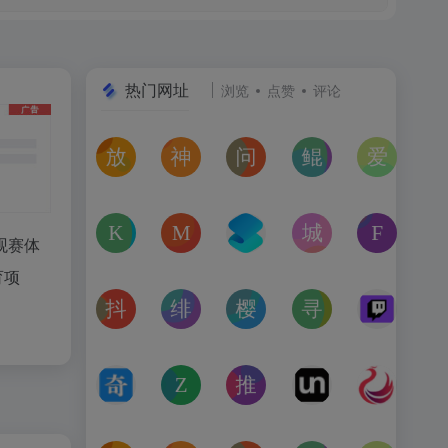
热门网址
浏览
点赞
评论
放屁音乐网
神仙代售
问卷星
鲲Galgame论坛
爱恋动
在线免费下载全网MP3付费歌曲
神仙代售，专注于游戏账号交易平台多年，具
免费使用问卷星创建问卷调查、在
一个专注于二次元美少
“爱恋动
kagurafan
MCBBS
转换云
城市交通健康榜
Free 
观赛体
游戏补丁分享网站
MCBBS我的世界中文论坛官网入口
转换云（www.zhuanhua
高德地图中国主要城
免费音
育项
抖音课堂
绯月论坛
樱之空动漫
寻宝天行
Twitc
抖音旗下综合学习平台，覆盖抖音、今日头条、西瓜视频
绯月是一个以动漫、游戏、音乐、绘画等为
樱之空动漫是一个专为动漫爱好
完美世界官方授权,
Twi
奇书网
Zoom Earth
推次元
Unblast – 
亿图全
TXT电子书免费下载,TXT全集下载,小说TXT下载,全本完
Zoom Earth风暴追踪器，实时天气和卫星
推次元a2cy.com(T站)是以C
Unblast是免
高清图