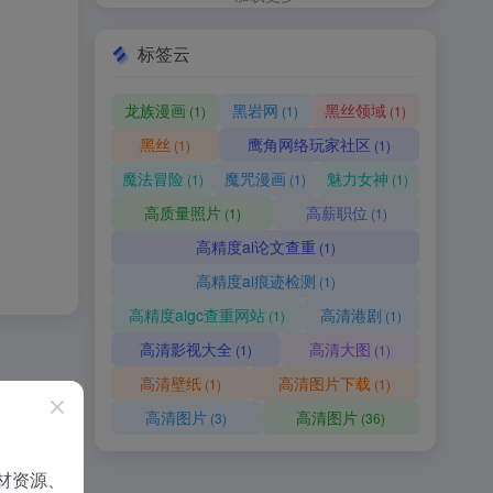
标签云
龙族漫画
黑岩网
黑丝领域
(1)
(1)
(1)
黑丝
鹰角网络玩家社区
(1)
(1)
魔法冒险
魔咒漫画
魅力女神
(1)
(1)
(1)
高质量照片
高薪职位
(1)
(1)
高精度ai论文查重
(1)
高精度ai痕迹检测
(1)
高精度aigc查重网站
高清港剧
(1)
(1)
高清影视大全
高清大图
(1)
(1)
高清壁纸
高清图片下载
(1)
(1)
高清图片
高清图片
(3)
(36)
材资源、