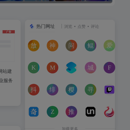
热门网址
浏览
点赞
评论
放屁音乐网
神仙代售
问卷星
鲲Galgame论坛
爱恋动
在线免费下载全网MP3付费歌曲
神仙代售，专注于游戏账号交易平台多年，具
免费使用问卷星创建问卷调查、在
一个专注于二次元美少
“爱恋动
kagurafan
MCBBS
转换云
城市交通健康榜
Free 
网站建
游戏补丁分享网站
MCBBS我的世界中文论坛官网入口
转换云（www.zhuanhua
高德地图中国主要城
免费音
业服务
抖音课堂
绯月论坛
樱之空动漫
寻宝天行
Twitc
抖音旗下综合学习平台，覆盖抖音、今日头条、西瓜视频
绯月是一个以动漫、游戏、音乐、绘画等为
樱之空动漫是一个专为动漫爱好
完美世界官方授权,
Twi
奇书网
Zoom Earth
推次元
Unblast – 
亿图全
TXT电子书免费下载,TXT全集下载,小说TXT下载,全本完
Zoom Earth风暴追踪器，实时天气和卫星
推次元a2cy.com(T站)是以C
Unblast是免
高清图
加载更多