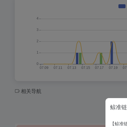
相关导航
鲸准链
【鲸准链