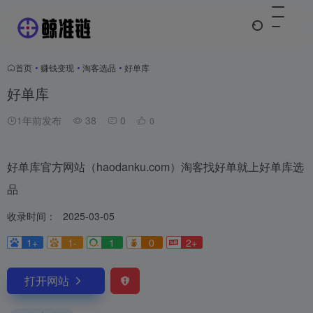
首页
•
赚钱变现
•
淘客选品
•
好单库
好单库
1年前发布
38
0
0
好单库官方网站（haodanku.com）淘客找好单就上好单库选
品
收录时间：
2025-03-05
1+
1-
1
0
2+
打开网站