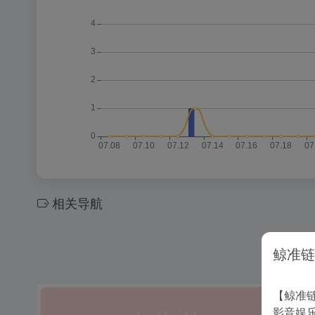
相关导航
鲸准链
【鲸准链
影音娱