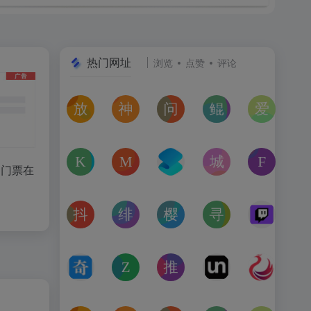
热门网址
浏览
点赞
评论
放屁音乐网
神仙代售
问卷星
鲲Galgame论坛
爱恋动
在线免费下载全网MP3付费歌曲
神仙代售，专注于游戏账号交易平台多年，具
免费使用问卷星创建问卷调查、在
一个专注于二次元美少
“爱恋动
kagurafan
MCBBS
转换云
城市交通健康榜
Free 
种门票在
游戏补丁分享网站
MCBBS我的世界中文论坛官网入口
转换云（www.zhuanhua
高德地图中国主要城
免费音
抖音课堂
绯月论坛
樱之空动漫
寻宝天行
Twitc
抖音旗下综合学习平台，覆盖抖音、今日头条、西瓜视频
绯月是一个以动漫、游戏、音乐、绘画等为
樱之空动漫是一个专为动漫爱好
完美世界官方授权,
Twi
奇书网
Zoom Earth
推次元
Unblast – 
亿图全
TXT电子书免费下载,TXT全集下载,小说TXT下载,全本完
Zoom Earth风暴追踪器，实时天气和卫星
推次元a2cy.com(T站)是以C
Unblast是免
高清图