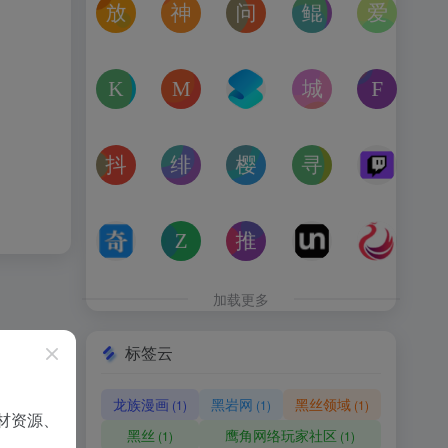
放屁音乐网
神仙代售
问卷星
鲲Galgame论坛
爱恋动
在线免费下载全网MP3付费歌曲
神仙代售，专注于游戏账号交易平台多年，具
免费使用问卷星创建问卷调查、在
一个专注于二次元美少
“爱恋动
kagurafan
MCBBS
转换云
城市交通健康榜
Free 
游戏补丁分享网站
MCBBS我的世界中文论坛官网入口
转换云（www.zhuanhua
高德地图中国主要城
免费音
抖音课堂
绯月论坛
樱之空动漫
寻宝天行
Twitc
抖音旗下综合学习平台，覆盖抖音、今日头条、西瓜视频
绯月是一个以动漫、游戏、音乐、绘画等为
樱之空动漫是一个专为动漫爱好
完美世界官方授权,
Twi
奇书网
Zoom Earth
推次元
Unblast – 
亿图全
TXT电子书免费下载,TXT全集下载,小说TXT下载,全本完
Zoom Earth风暴追踪器，实时天气和卫星
推次元a2cy.com(T站)是以C
Unblast是免
高清图
加载更多
标签云
龙族漫画
黑岩网
黑丝领域
(1)
(1)
(1)
材资源、
黑丝
鹰角网络玩家社区
(1)
(1)