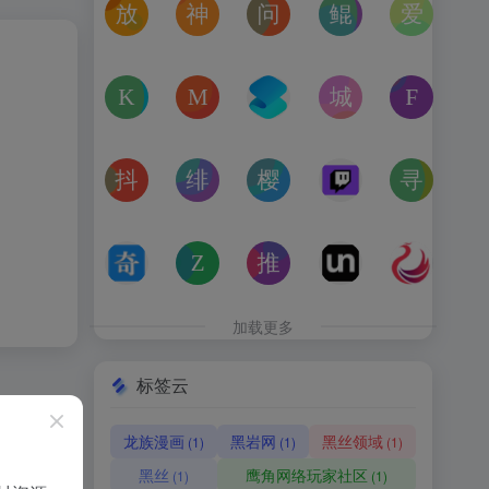
放屁音乐网
神仙代售
问卷星
鲲Galgame论坛
爱恋动
在线免费下载全网MP3付费歌曲
神仙代售，专注于游戏账号交易平台多年，具
免费使用问卷星创建问卷调查、在
一个专注于二次元美少
“爱恋动
kagurafan
MCBBS
转换云
城市交通健康榜
Free 
游戏补丁分享网站
MCBBS我的世界中文论坛官网入口
转换云（www.zhuanhua
高德地图中国主要城
免费音
抖音课堂
绯月论坛
樱之空动漫
Twitch
寻宝天
抖音旗下综合学习平台，覆盖抖音、今日头条、西瓜视频
绯月是一个以动漫、游戏、音乐、绘画等为
樱之空动漫是一个专为动漫爱好
Twitch是国外的
完美世
奇书网
Zoom Earth
推次元
Unblast – 
亿图全
TXT电子书免费下载,TXT全集下载,小说TXT下载,全本完
Zoom Earth风暴追踪器，实时天气和卫星
推次元a2cy.com(T站)是以C
Unblast是免
高清图
加载更多
标签云
龙族漫画
黑岩网
黑丝领域
(1)
(1)
(1)
黑丝
鹰角网络玩家社区
(1)
(1)