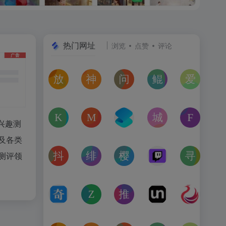
热门网址
浏览
点赞
评论
放屁音乐网
神仙代售
问卷星
鲲Galgame论坛
爱恋动
在线免费下载全网MP3付费歌曲
神仙代售，专注于游戏账号交易平台多年，具
免费使用问卷星创建问卷调查、在
一个专注于二次元美少
“爱恋动
kagurafan
MCBBS
转换云
城市交通健康榜
Free 
兴趣测
游戏补丁分享网站
MCBBS我的世界中文论坛官网入口
转换云（www.zhuanhua
高德地图中国主要城
免费音
以及各类
抖音课堂
绯月论坛
樱之空动漫
Twitch
寻宝天
测评领
抖音旗下综合学习平台，覆盖抖音、今日头条、西瓜视频
绯月是一个以动漫、游戏、音乐、绘画等为
樱之空动漫是一个专为动漫爱好
Twitch是国外的
完美世
奇书网
Zoom Earth
推次元
Unblast – 
亿图全
TXT电子书免费下载,TXT全集下载,小说TXT下载,全本完
Zoom Earth风暴追踪器，实时天气和卫星
推次元a2cy.com(T站)是以C
Unblast是免
高清图