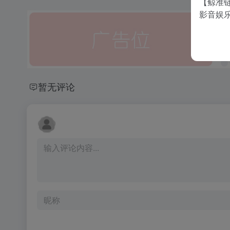
【鲸准链
影音娱
暂无评论