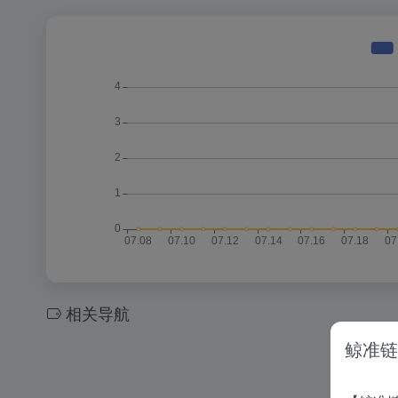
相关导航
鲸准链