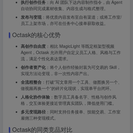
执行创作任务
：向 AI 团队下达内容制作指令，由 Agent
自动协同完成素材收集、内容生成与格式整理。
发布与变现
：将优质内容发布至自有渠道；或将工作室/
员工上架市场，亦可在任务中心接单获取收益。
Octask的核心优势
高创作自由度
：相比 MagicLight 等既定框架型视频
Agent，Octask 允许用户自定义员工人格、风格与工作
流，满足个性化表达需求。
创作者资产化
：将个人创作经验封装为可交易的 Skill，
实现方法论变现，非一次性内容产出。
全流程整合
：打破”写文章用一个工具、做图换另一个、
做视频再换一个”的碎片化现状，实现单平台闭环。
人格化协作体验
：数字员工具备名字、性格与创作风
格，交互体验更接近管理真实团队，降低使用门槛。
多元变现路径
：同时支持任务接单、技能交易、工作室
雇佣三种变现模式。
Octask的同类竞品对比