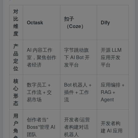
对
比
扣子
Octask
Dify
维
（Coze）
度
产
AI 内容工作
字节跳动旗
开源 LLM
品
室，聚焦创作
下 AI Bot 开
应用开发
定
者经济
发平台
平台
位
核
数字员工 +
Bot 机器人 +
应用编排 +
心
工作流 + 交
插件 + 工作
RAG +
形
易市场
流
Agent
态
用
创作者当”
开发者/运营
户
开发者构
Boss”管理 AI
者构建对话
角
建 AI 应用
团队
机器人
色