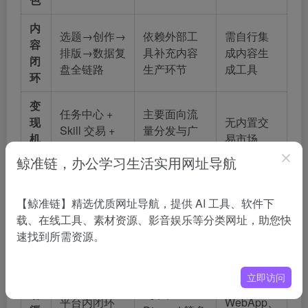
内
选题→创作→
依赖外部工
需自行集
容
排版→数据复
具补充内容
成内容生
闭
盘全链路
生产环节
成工具
环
变
任务中心 +
主要面向流
现
无内置交
Skill 交易 +
量分发与广
机
易市场
工作室雇佣
告
制
鲸准链，办公学习生活实用网址导航
人
格
员工有名字、
Bot 可设人设
【鲸准链】精选优质网址导航，提供 AI 工具、软件下
无原生人
化
性格、创作风
但偏工具属
载、在线工具、素材资源、影音娱乐等分类网址，助您快
格化设计
设
格
性
速找到所需资源。
计
部
支持微信、
立即访问
支持 API、
署
飞书、
平台内闭环
WebApp、