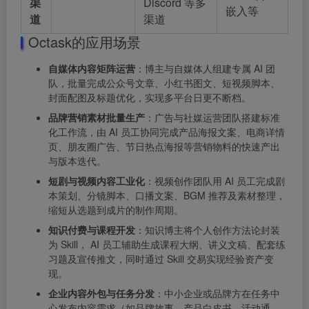
渠
Discord 等多
嵌入等
道
渠道
Octask的应用场景
自媒体内容矩阵运营
：博主与自媒体人组建专属 AI 团
队，批量完成公众号文章、小红书图文、短视频脚本、
封面配图及标题优化，实现多平台日更不断档。
品牌营销素材批量生产
：广告与社媒运营团队搭建标准
化工作流，由 AI 员工协同完成产品海报文案、电商详情
页、朋友圈广告、节日热点海报等营销物料的快速产出
与版本迭代。
短剧与视频内容工业化
：视频创作团队用 AI 员工完成剧
本策划、分镜脚本、口播文案、BGM 推荐及素材整理，
缩短从选题到成片的制作周期。
知识付费与课程开发
：知识博主将个人创作方法论封装
为 Skill， AI 员工辅助生成课程大纲、讲义文稿、配套练
习题及宣传推文，同时通过 Skill 交易实现经验资产变
现。
企业内容外包与任务分发
：中小企业或品牌方在任务中
心发布内容需求（如品牌故事、产品白皮书、活动通