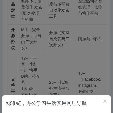
智能体，覆
企业级海外社
品
度与多平台
盖创作·发布
媒管理、监测
定
自动化发布
·互动·变现
与协作平台
位
工具
全链路
开
MIT（完全
开源（支持
源
开源，可自
自托管与二
闭源商业软件
协
由二次开
次开发）
议
发）
12+（抖
音、小红
书、快手、
10+
B站、公众
支
（Facebook、
号、
25+（以海
持
Instagram、
TikTok、
外主流平台
平
Twitter/X、
YouTube、
为主）
台
LinkedIn、
Instagram、
鲸准链，办公学习生活实用网址导航
YouTube 等）
X、
LinkedIn