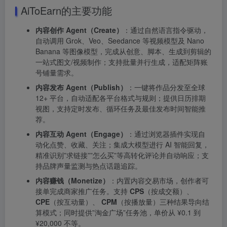
AiToEarn的主要功能
内容创作 Agent（Create）
：通过自然语言指令驱动，
自动调用 Grok、Veo、Seedance 等视频模型及 Nano
Banana 等图像模型，完成从创意、脚本、生成到剪辑的
一站式图文/视频制作；支持批量并行生成，适配矩阵账
号铺量需求。
内容发布 Agent（Publish）
：一键将作品分发至全球
12+ 平台，自动适配各平台格式与规则；提供日历排期
视图，支持定时发布、循环任务及最佳发布时间智能推
荐。
内容互动 Agent（Engage）
：通过浏览器插件实现自
动化点赞、收藏、关注；集成大模型进行 AI 智能回复，
精准识别”求链接””怎么买”等高转化评论并自动响应；支
持品牌声量监测与热点话题追踪。
内容赚钱（Monetize）
：内置内容交易市场，创作者可
接单完成商家推广任务。支持
CPS
（按成交额）、
CPE
（按互动量）、
CPM
（按播放量）三种结果导向结
算模式；同时提供”淘金广场”任务池，单价从 ¥0.1 到
¥20,000 不等。