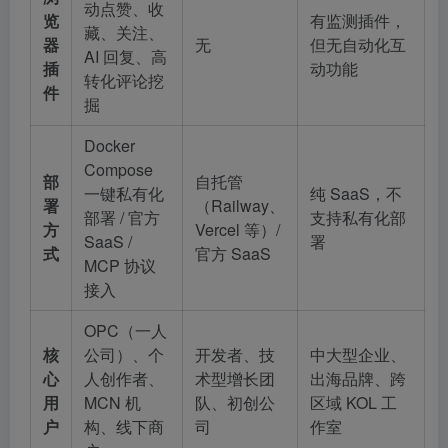
动点赞、收
览
有监测插件，
藏、关注、
器
无
但无自动化互
AI 回复、高
插
动功能
转化评论挖
件
掘
Docker
Compose
部
自托管
一键私有化
纯 SaaS，不
署
（Railway、
部署 / 官方
支持私有化部
方
Vercel 等）/
SaaS /
署
式
官方 SaaS
MCP 协议
接入
OPC（一人
核
公司）、个
开发者、技
中大型企业、
心
人创作者、
术型增长团
出海品牌、跨
用
MCN 机
队、初创公
区域 KOL 工
户
构、线下商
司
作室