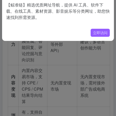
【鲸准链】精选优质网址导航，提供 AI 工具、软件下
等）
载、在线工具、素材资源、影音娱乐等分类网址，助您快
All In
速找到所需资源。
Agent：自
OwlyWriter
基础 AI 文案
动选题、文
AI：仅提供基
AI
辅助（需集
立即访问
案/图片/视
础文案与创意
能
成 OpenAI
频生成、智
建议，多语言
力
等外部
能回复、评
创作能力弱
API）
论挖掘与意
向识别
内置内容交
内
易市场，支
无内置变现市
容
持 CPE /
无内置变现
场，需对接外
变
CPS / CPM
市场
部广告或电商
现
结果导向结
系统
算
有，支持自
浏