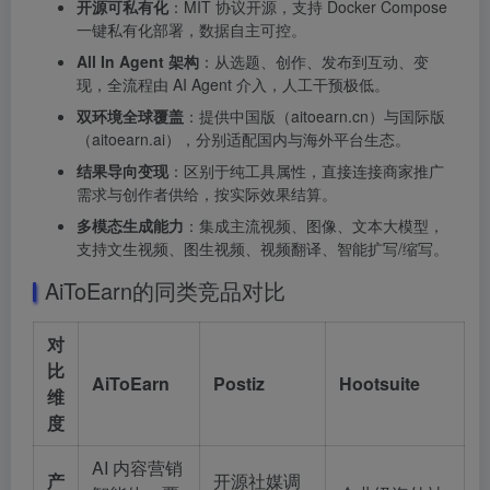
开源可私有化
：MIT 协议开源，支持 Docker Compose
一键私有化部署，数据自主可控。
All In Agent 架构
：从选题、创作、发布到互动、变
现，全流程由 AI Agent 介入，人工干预极低。
双环境全球覆盖
：提供中国版（aitoearn.cn）与国际版
（aitoearn.ai），分别适配国内与海外平台生态。
结果导向变现
：区别于纯工具属性，直接连接商家推广
需求与创作者供给，按实际效果结算。
多模态生成能力
：集成主流视频、图像、文本大模型，
支持文生视频、图生视频、视频翻译、智能扩写/缩写。
AiToEarn的同类竞品对比
对
比
AiToEarn
Postiz
Hootsuite
维
度
AI 内容营销
产
开源社媒调