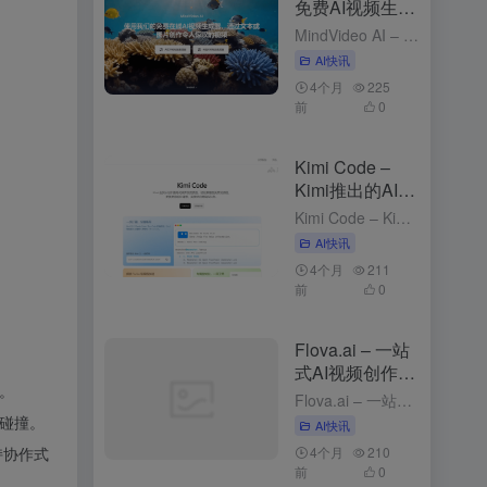
免费AI视频生成
工具，支持图、
MindVideo AI – 免费AI视频生成工具，支持图、文生视频 4个月前发布 MindVideo AI是什么 MindVideo AI 是先进的免费在线 ，支持和功能。用户只需输入文字描述或上传...
文生视频
AI快讯
4个月
225
前
0
Kimi Code –
Kimi推出的AI编
程工具
Kimi Code – Kimi推出的AI编程工具 2个月前发布 Kimi Code是什么 Kimi Code 是 Kimi推出的，可在终端（CLI）、VS Code 、 、JetBrains 和 Z...
AI快讯
4个月
211
前
0
Flova.ai – 一站
式AI视频创作平
。
台，对话式创作
Flova.ai – 一站式AI视频创作平台，对话式创作 5个月前发布 Flova.ai是什么 Flova.ai 是创新的 ，通过自然对话的方式，将用户的创意转化为完整的视频作品。用户只需输入一个核心...
碰撞。
AI快讯
4个月
210
持协作式
前
0