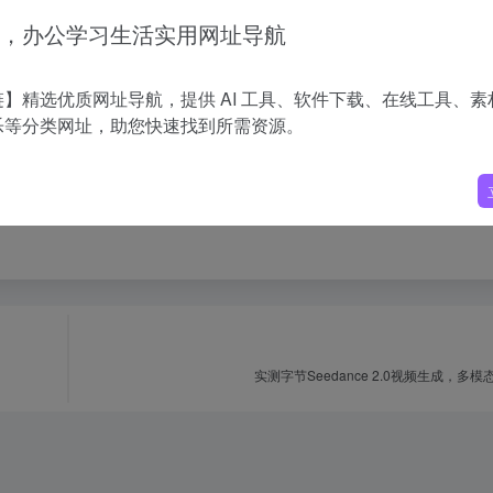
动完成不同同事交待的PRD撰写工作，生成商业级分析报告和可视化图表
，办公学习生活实用网址导航
】精选优质网址导航，提供 AI 工具、软件下载、在线工具、素
乐等分类网址，助您快速找到所需资源。
何形式的转载。
实测字节Seedance 2.0视频生成，多