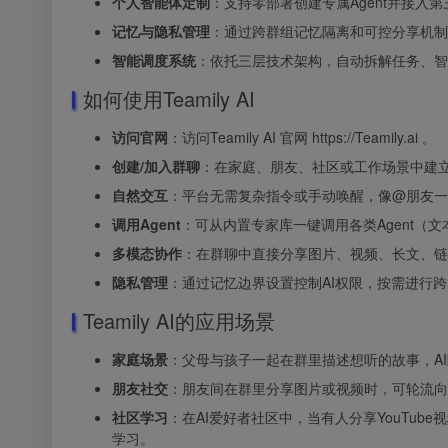
个人智能体定制
：支持零部署创建专属Agent并接入
记忆与隐私管理
：通过跨群组记忆隔离和可控分享机制
智能调度系统
：依托三层技术架构，自动拆解任务、智
如何使用Teamily AI
访问官网
：访问Teamily AI 官网 https://Teamily.ai 。
创建/加入群聊
：在家庭、朋友、社区或工作场景中建立
自然交互
：平台无需复杂指令或手动唤醒，像@朋友一
调用Agent
：可从内置专家库一键调用各类Agent（文
多模态协作
：在群聊中直接分享图片、视频、长文、链
隐私管理
：通过记忆边界设置控制AI权限，按需进行
Teamily AI的应用场景
家庭场景
：父母与孩子一起在群里描述想听的故事，A
朋友社交
：朋友间在群里分享图片或视频时，可轮流向
社区学习
：在AI爱好者社区中，当有人分享YouTub
学习。