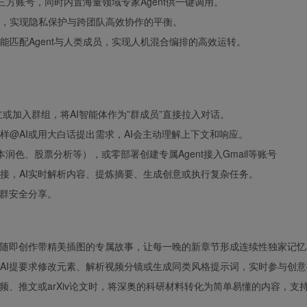
第三方账号，同时内置海量领域专家Agent供一键调用。
，实现隐私保护与跨团队高效协作的平衡。
能匹配Agent与人类成员，实现人机混合编排的高效运转。
或加入群组，将AI智能体作为”群成员”直接拉入对话。
样@AI或用大白话提出需求，AI会主动理解上下文和响应。
本润色、股票分析等），或零部署创建专属Agent接入Gmail等账号
接，AI实时解析内容、提炼摘要、生成创意或执行复杂任务。
跨群安全分享。
I随即创作带精美插图的专属故事，让每一晚的新章节形成连续性独家记忆
AI提要求修改元素、解析视频分镜或生成同类风格提示词，实时参与创意
e视频、推文或arXiv论文时，将深奥的科研材料转化为简单易懂的内容，支