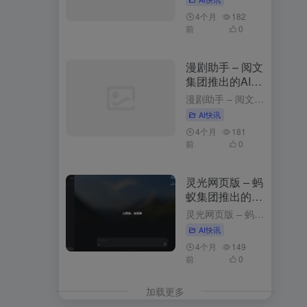
4个月
182
前
0
漫剧助手 – 阅文
集团推出的AI漫
剧创作平台
漫剧助手 – 阅文集团推出的AI漫剧创作平台 3周前发布 漫剧助手是什么 漫剧助手是阅文集团推出的AI漫剧创作平台，专为网文改编漫剧打造的一站式解决方案。平台整合10万+部阅文精品IP资源，支持从小说...
AI快讯
4个月
181
前
0
灵光网页版 – 蚂
蚁集团推出的AI
助手与应用生成
灵光网页版 – 蚂蚁集团推出的AI助手与应用生成平台 3个月前更新 灵光网页版是什么 网页版是智能对话与应用生成平台，以简洁的界面和强大的功能为用户带来高效便捷的体验。用户登录后，可以通过与灵光对话...
平台
AI快讯
4个月
149
前
0
加载更多