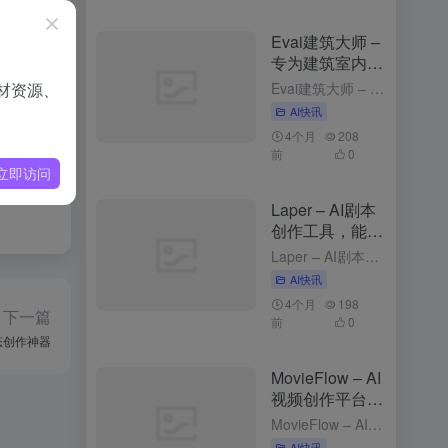
，突破信
Evai建筑大师 –
专为建筑室内行
业的云端AI创作
材资源、
Evai建筑大师 – 专为建筑室内行业的云端AI创作平台 2个月前更新 Evai建筑大师是什么 Evai 建筑大师（OpenEvai）是专为建筑师、室内设计师和景观规划师打造的云端 AI 创作平台。通...
平台
AI快讯
4个月
208
前
0
立即访问
Laper – AI剧本
创作工具，能实
时预测台词与动
Laper – AI剧本创作工具，能实时预测台词与动作 3个月前更新 Laper是什么 Laper 是 AI 剧本创作工具，能为编剧提供精细化的创作平台。Laper支持多种剧本类型，如电影长片、短片和...
作
AI快讯
4个月
198
下一篇
前
0
模态创作神器
MovieFlow – AI
视频创作平台，
文本描述生成完
MovieFlow – AI视频创作平台，文本描述生成完整视频 3个月前发布 MovieFlow是什么 MovieFlow 是，能将用户的一句话、一个想法或一个完整剧本快速转化为几分钟到上百分钟的影片...
整视频
AI快讯