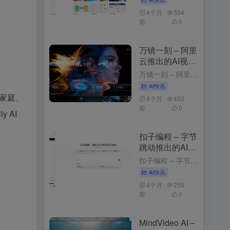
4个月
554
前
0
万镜一刻 – 阿里
云推出的AI视频
创作工具
万镜一刻 – 阿里云推出的AI视频创作工具 4周前发布 万镜一刻是什么 万镜一刻是阿里云推出的，以”万镜生辉·一刻成片”为核心理念，为不同需求的创作者提供从内容解析到故事板生成的一站式解决方案。产品目...
AI快讯
在家庭、
4个月
453
前
0
 AI
。
扣子编程 – 字节
跳动推出的AI应
用开发平台
扣子编程 – 字节跳动推出的AI应用开发平台 3个月前发布 扣子编程是什么 扣子编程是字节跳动推出的，通过自然语言描述需求，快速生成智能体、工作流和网页应用。平台提供开箱即用的云端开发环境，无需安装工...
AI快讯
4个月
255
前
0
。
MindVideo AI –