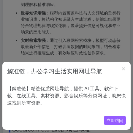
刻理解和精准响应。
世界知识增强
：模型内置覆盖科技与人文领域的垂类行
业知识库，将结构化知识融入生成过程，使输出结果更
符合物理规律与现实逻辑，显著提升信息可视化和专业
场景的应用能力。
实时检索增强
：通过引入联网检索模块，模型可动态获
取最新外部信息，打破训练数据的时间限制，结合检索
结果进行推理生成，有效响应时效性创作需求。
如何使用Seedream 5.0 Lite
鲸准链，办公学习生活实用网址导航
即梦
AI
网页端
：访问官网，进入图片生成模块，选择”
图片 5.0 Lite”模型即可开始创作。
【鲸准链】精选优质网址导航，提供 AI 工具、软件下
火山方舟体验中心
：登录火山方舟平台，进入视觉模型
载、在线工具、素材资源、影音娱乐等分类网址，助您快
板块，选择图片生成-Doubao-Seedream-5.0-lite进行体
速找到所需资源。
验。
豆包App
：Seedream 5.0 Lite 已在开启内测，用户可在
应用内申请体验图像生成与编辑功能。
立即访问
Seedream 5.0 Lite的项目地址