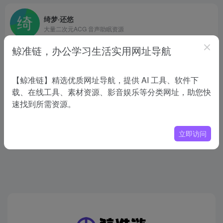
绮梦·还悠
大量二次元ACG 音声助眠资源
鲸准链，办公学习生活实用网址导航
白噪音网
# AMSR
# OST
# 下载
【鲸准链】精选优质网址导航，提供 AI 工具、软件下
没有了
载、在线工具、素材资源、影音娱乐等分类网址，助您快
速找到所需资源。
立即访问