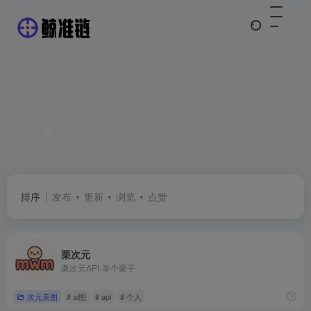
分享
共 2 篇网址
排序
发布
更新
浏览
点赞
栗次元
栗次元API-举个栗子
次元美图
# ai图
# api
# 个人