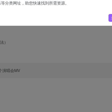
乐等分类网址，助您快速找到所需资源。
觉回到了玩 NBA 2K 的时候，这只用一句话就带给我们的内
个演唱会MV