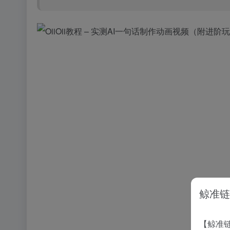
鲸准链
【鲸准链