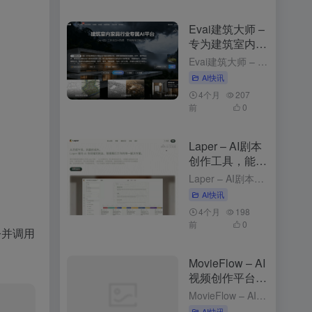
Evai建筑大师 –
专为建筑室内行
业的云端AI创作
Evai建筑大师 – 专为建筑室内行业的云端AI创作平台 2个月前更新 Evai建筑大师是什么 Evai 建筑大师（OpenEvai）是专为建筑师、室内设计师和景观规划师打造的云端 AI 创作平台。通...
平台
AI快讯
4个月
207
前
0
Laper – AI剧本
创作工具，能实
时预测台词与动
Laper – AI剧本创作工具，能实时预测台词与动作 3个月前更新 Laper是什么 Laper 是 AI 剧本创作工具，能为编剧提供精细化的创作平台。Laper支持多种剧本类型，如电影长片、短片和...
作
AI快讯
4个月
198
前
0
令并调用
MovieFlow – AI
视频创作平台，
文本描述生成完
MovieFlow – AI视频创作平台，文本描述生成完整视频 3个月前发布 MovieFlow是什么 MovieFlow 是，能将用户的一句话、一个想法或一个完整剧本快速转化为几分钟到上百分钟的影片...
整视频
AI快讯