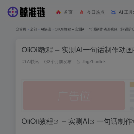
首页
今日热点
AI 工
首页
•
全部
•
AI快讯
•
OiiOii教程 – 实测AI一句话制作动画视频（附进
OiiOii教程 – 实测AI一句话制
AI快讯
3个月前发布
JingZhunlink
OiiOii
教程
– 实测
AI
一句话制作