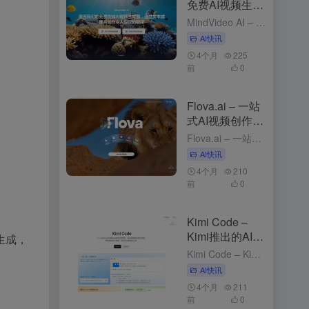
免费AI视频生成
工具，支持图、
MindVideo AI – 免费AI视频生成工具，支持图、文生视频 4个月前发布 MindVideo AI是什么 MindVideo AI 是先进的免费在线 ，支持和功能。用户只需输入文字描述或上传...
文生视频
AI快讯
4个月
225
前
0
Flova.ai – 一站
式AI视频创作平
台，对话式创作
Flova.ai – 一站式AI视频创作平台，对话式创作 5个月前发布 Flova.ai是什么 Flova.ai 是创新的 ，通过自然对话的方式，将用户的创意转化为完整的视频作品。用户只需输入一个核心...
AI快讯
4个月
210
前
0
Kimi Code –
Kimi推出的AI编
生成，
程工具
Kimi Code – Kimi推出的AI编程工具 2个月前发布 Kimi Code是什么 Kimi Code 是 Kimi推出的，可在终端（CLI）、VS Code 、 、JetBrains 和 Z...
AI快讯
4个月
211
前
0