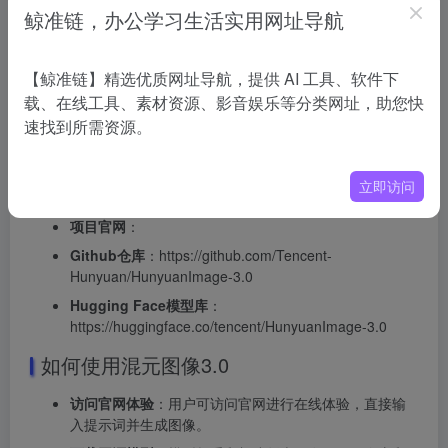
能够学习到不同模态之间的关联，提升生成效果。
鲸准链，办公学习生活实用网址导航
实时生成技术
：通过优化算法和架构设计，实现了毫秒
级的实时图像生成，用户可以即时看到生成结果，大大
【鲸准链】精选优质网址导航，提供 AI 工具、软件下
提高了交互性和创作效率。
载、在线工具、素材资源、影音娱乐等分类网址，助您快
多任务学习
：模型在训练时融合了多种任务，如图像生
速找到所需资源。
成、文本生成、图文对齐等，这使得模型在不同任务上
都能表现出色，具备更强的泛化能力。
混元图像3.0的项目地址
立即访问
项目官网
：
Github仓库
：https://github.com/Tencent-
Hunyuan/HunyuanImage-3.0
Hugging Face模型库
：
https://huggingface.co/tencent/HunyuanImage-3.0
如何使用混元图像3.0
访问官网体验
：用户可访问官网进行在线体验，直接输
入提示词并生成图像。