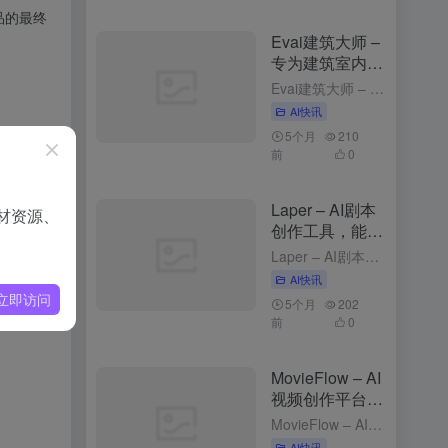
品的最终
Evai建筑大师 –
专为建筑室内行
业的云端AI创作
Evai建筑大师 – 专为建筑室内行业的云端AI创作平台 2个月前更新 Evai建筑大师是什么 Evai 建筑大师（OpenEvai）是专为建筑师、室内设计师和景观规划师打造的云端 AI 创作平台。通...
平台
AI快讯
5个月
210
前
0
正靠着
棕熊
Laper – AI剧本
咋一直
材资源、
创作工具，能实
时预测台词与动
Laper – AI剧本创作工具，能实时预测台词与动作 3个月前更新 Laper是什么 Laper 是 AI 剧本创作工具，能为编剧提供精细化的创作平台。Laper支持多种剧本类型，如电影长片、短片和...
完全忘
作
无侵
AI快讯
立即访问
5个月
202
前
0
MovieFlow – AI
视频创作平台，
文本描述生成完
MovieFlow – AI视频创作平台，文本描述生成完整视频 3个月前发布 MovieFlow是什么 MovieFlow 是，能将用户的一句话、一个想法或一个完整剧本快速转化为几分钟到上百分钟的影片...
整视频
AI快讯