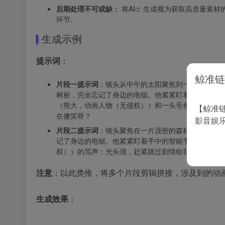
后期处理不可或缺：
将
AI
生成视为获取高质量素材
环节。
生成示例
提示词
：
鲸准链
片段一提示词
：镜头从中午的太阳聚焦到一片茂密的森
树桩，完全忘记了身边的电锯。他紧紧盯着手中的智能
（熊大，动画人物（无侵权））和一头毛色偏黄的熊（
【鲸准链
在傻笑呀？
影音娱
片段二提示词
：镜头聚焦在一片茂密的森林空地上，戴
记了身边的电锯。他紧紧盯着手中的智能手机（横着拿
权））的骂声：光头强，赶紧跳过剧情给我去砍树！
注意
：以此类推，将多个片段剪辑拼接，涉及到的动
生成效果
：