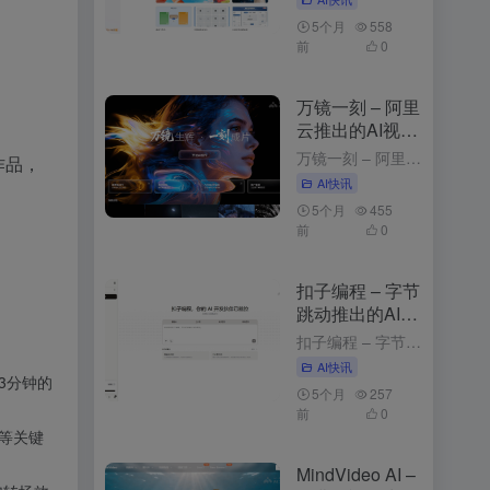
5个月
558
前
0
万镜一刻 – 阿里
云推出的AI视频
创作工具
万镜一刻 – 阿里云推出的AI视频创作工具 4周前发布 万镜一刻是什么 万镜一刻是阿里云推出的，以”万镜生辉·一刻成片”为核心理念，为不同需求的创作者提供从内容解析到故事板生成的一站式解决方案。产品目...
作品，
AI快讯
5个月
455
前
0
扣子编程 – 字节
跳动推出的AI应
用开发平台
扣子编程 – 字节跳动推出的AI应用开发平台 3个月前发布 扣子编程是什么 扣子编程是字节跳动推出的，通过自然语言描述需求，快速生成智能体、工作流和网页应用。平台提供开箱即用的云端开发环境，无需安装工...
AI快讯
3分钟的
5个月
257
前
0
等关键
MindVideo AI –