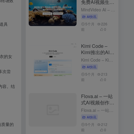
加转场效
免费AI视频生成
工具，支持图、
MindVideo AI – 免费AI视频生成工具，支持图、文生视频 4个月前发布 MindVideo AI是什么 MindVideo AI 是先进的免费在线 ，支持和功能。用户只需输入文字描述或上传...
文生视频
AI快讯
道具
5个月
226
前
0
Kimi Code –
Kimi推出的AI编
风衣的女
程工具
Kimi Code – Kimi推出的AI编程工具 2个月前发布 Kimi Code是什么 Kimi Code 是 Kimi推出的，可在终端（CLI）、VS Code 、 、JetBrains 和 Z...
AI快讯
多次尝
5个月
213
前
0
内容。结
Flova.ai – 一站
式AI视频创作平
台，对话式创作
Flova.ai – 一站式AI视频创作平台，对话式创作 5个月前发布 Flova.ai是什么 Flova.ai 是创新的 ，通过自然对话的方式，将用户的创意转化为完整的视频作品。用户只需输入一个核心...
AI快讯
与质量的
5个月
212
前
0