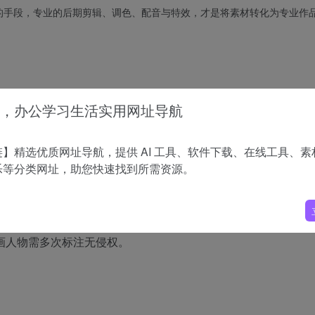
的手段，专业的后期剪辑、调色、配音与特效，才是将素材转化为专业作
，办公学习生活实用网址导航
林空地上，戴着橙黄色安全帽的伐木工（光头强，动画人物（无侵权））
手机（横着拿在手里，玩游戏姿势），画面切到树丛后，一头体型较大的
熊二，动画人物（无侵权））正在暗中观察，熊二低声说：熊大，光头强
】精选优质网址导航，提供 AI 工具、软件下载、在线工具、素
乐等分类网址，助您快速找到所需资源。
着橙黄色安全帽的伐木工（光头强，动画人物（无侵权））正靠着树桩，
在手里，玩游戏姿势），突然手机响了，电话里传来李老板（动画人物（
画人物需多次标注无侵权。