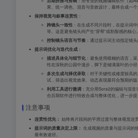
后期拼接与剪辑
：用专业的视频编辑软件（如Ado
果、统一调色、混音与音效设计，最终合成一个
保持视觉与叙事连贯性
：
跨镜头一致性
：在生成不同片段时，在提示词中
等。这是避免镜头间产生“穿帮”或割裂感的核心
控制镜头语言与节奏
：通过提示词主动指定镜头
提示词优化与迭代生成
：
描述具体化与细节化
：避免使用模糊的语言，采
性在深秋的公园中漫步，脚下是铺满落叶的小径
多次生成与择优录取
：对于关键性或难度较高的
试，筛选出视觉效果、动态表现最符合预期的版
利用工具进行微调
：充分用Sora2的编辑与
合后期软件进行特效合成与整体优化，进一步提
注意事项
连贯性优先：
始终将片段间的平滑过渡与整体视觉连
提示词的质量决定上限：
生成视频的质量与提示词的
最有效途径。