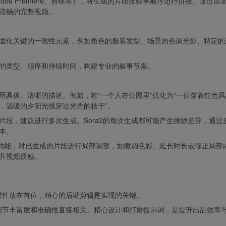
be Premiere、剪映等），将生成的片段按叙事顺序进行拼接。通过添
流畅的完整视频。
固化关键的一致性元素，例如角色的服装发型、场景的色调光影、特定的
。
的类型、顺序和持续时间，构建专业的叙事节奏。
用具体、清晰的描述。例如，将“一个人在公园里”优化为“一位穿着红色
，温暖的夕阳光线穿过光秃的枝干”。
片段，建议进行多次生成。Sora2的每次生成都可能产生微妙差异，通过
本。
混音功能，对已生成的片段进行局部调整，如微调色彩、延长时长或修正局部
升视频质感。
贯性放在首位，精心的后期剪辑是实现的关键。
细节丰富度和准确性直接相关。精心设计和打磨提示词，是提升出品效率