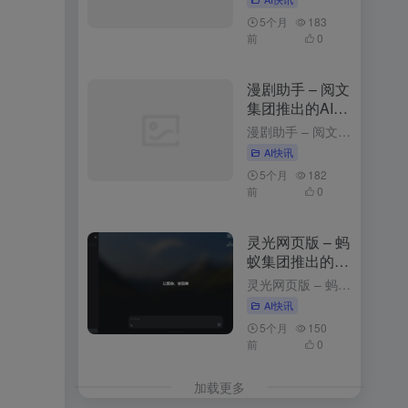
5个月
183
前
0
漫剧助手 – 阅文
集团推出的AI漫
剧创作平台
漫剧助手 – 阅文集团推出的AI漫剧创作平台 3周前发布 漫剧助手是什么 漫剧助手是阅文集团推出的AI漫剧创作平台，专为网文改编漫剧打造的一站式解决方案。平台整合10万+部阅文精品IP资源，支持从小说...
AI快讯
5个月
182
前
0
灵光网页版 – 蚂
蚁集团推出的AI
助手与应用生成
灵光网页版 – 蚂蚁集团推出的AI助手与应用生成平台 3个月前更新 灵光网页版是什么 网页版是智能对话与应用生成平台，以简洁的界面和强大的功能为用户带来高效便捷的体验。用户登录后，可以通过与灵光对话...
平台
AI快讯
5个月
150
前
0
加载更多