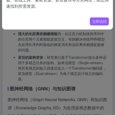
Transformer架构为多模态融合提供统一且强大的建模
速找到所需资源。
框架，优势主要体现在以下几个方面。
统一的序列化处理
：Transformer将不同模态的数据都视
立即访问
为一个序列，通过嵌入层将其映射到统一的向量空间。
强大的长距离依赖建模能力
：自注意力机制使得序列中
的任意两个元素都能直接交互，有效解决传统RNN模型
在处理长序列时面临的梯度消失和远距离依赖捕捉困难
的问题。
灵活的架构变体
：研究者们基于Transformer提出多种适
用于多模态任务的架构，如单流模型（Single-stream）
将所有模态的输入拼接后送入一个Transformer编码器，
双流模型（Dual-stream）为每个模态设计独立的编码
器。
图神经网络（GNN）与知识图谱
图神经网络（Graph Neural Networks, GNN）和知识图
谱（Knowledge Graphs, KG）为处理多模态数据中的