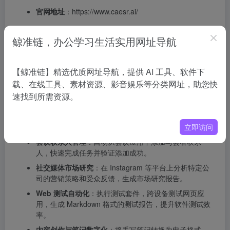
官网地址
：https://www.caesr.ai/
Caesr的产品定价
鲸准链，办公学习生活实用网址导航
免费计划
：提供完整的功能和每月500个积分。
专业计划
：每月29欧元。基于使用量的定价，从每月
【鲸准链】精选优质网址导航，提供 AI 工具、软件下
1000到100000个积分不等，可根据需求扩展。
载、在线工具、素材资源、影音娱乐等分类网址，助您快
企业计划
：为大规模企业定制，包括高级安全、本地托
速找到所需资源。
管、自定义集成和基于需求的定价。。
Caesr的应用场景
立即访问
会议联系人管理
：自动从会议应用中添加与会者联系
人，快速完成任务并验证添加成功。
社交媒体市场研究
：在 Instagram 等平台上分析特定公
司的营销策略和受众反馈，生成市场研究报告。
Web 测试自动化
：执行测试套件，跨设备测试网页应
用，生成 Markdown 格式的测试报告，提升软件测试效
率。
内容创作与笔记数字化
：将手写笔记转换为电子格式，