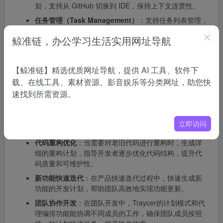
划，支持从 GitHub 切换到 IDE，保持上下文连贯性。
任务管理（Task Management）
：支持任务列表管理，
帮助开发者跟踪进度，优化工作流程。
鲸准链，办公学习生活实用网址导航
Traycer的官网地址
官网地址
：https://traycer.ai/
【鲸准链】精选优质网址导航，提供 AI 工具、软件下
载、在线工具、素材资源、影音娱乐等分类网址，助您快
Traycer的应用场景
速找到所需资源。
复杂功能开发
：将复杂功能拆分为多个阶段逐步实现，
如开发一个大型电商网站的用户管理系统，能分阶段规
立即访问
划用户注册、登录、权限管理等功能的开发。
代码重构优化
：当需要对老旧代码进行重构时，生成详
细的重构计划，指导开发者逐步优化代码结构，提升代
码质量和可维护性。
新功能快速迭代
：在产品快速迭代过程中，快速生成新
功能的开发计划，帮助团队高效地实现功能更新。
团队协作开发
：在团队开发中，Traycer的计划模式和代
理编排功能能协调不同成员的工作，确保团队成员按照