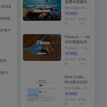
免费AI视频生成
工具，支持图、
上实现全
MindVideo AI – 免费AI视频生成工具，支持图、文生视频 4个月前发布 MindVideo AI是什么 MindVideo AI 是先进的免费在线 ，支持和功能。用户只需输入文字描述或上传...
文生视频
AI快讯
编译器将模
4个月
223
前
0
保护用户
Flova.ai – 一站
式AI视频创作平
台，对话式创作
Flova.ai – 一站式AI视频创作平台，对话式创作 5个月前发布 Flova.ai是什么 Flova.ai 是创新的 ，通过自然对话的方式，将用户的创意转化为完整的视频作品。用户只需输入一个核心...
AI快讯
4个月
209
集型任
前
0
SC-V
Kimi Code –
Kimi推出的AI编
程工具
Kimi Code – Kimi推出的AI编程工具 2个月前发布 Kimi Code是什么 Kimi Code 是 Kimi推出的，可在终端（CLI）、VS Code 、 、JetBrains 和 Z...
AI快讯
4个月
208
前
0