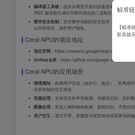
编译器工具链
：提供从模型开发到设备部署的完整工具链。支
鲸准链
IREE 编译器生成针对硬件优化的二进制文件。
硬件安全机制
：支持硬件强制的安全技术，如 CHE
【鲸准链
止内存攻击，保护用户隐私。
影音娱
Coral NPU的项目地址
项目官网
：https://research.google/blog/coral-npu-a-fu
GitHub仓库
：https://github.com/google-coral/coraln
Coral NPU的应用场景
情境感知
：检测用户活动（如步行、跑步）、距离或环
供更智能的交互体验。
音频处理
：支持语音和声音检测、关键词识别、实时翻
图像处理
：实现人物和物体检测、面部识别、手势识别
用户交互
：通过手势、音频提示或其他传感器驱动的输