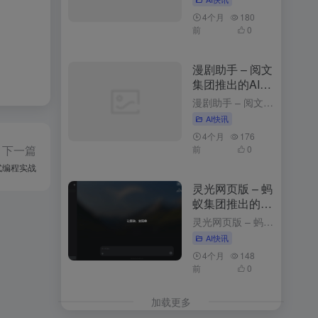
4个月
180
前
0
漫剧助手 – 阅文
集团推出的AI漫
剧创作平台
漫剧助手 – 阅文集团推出的AI漫剧创作平台 3周前发布 漫剧助手是什么 漫剧助手是阅文集团推出的AI漫剧创作平台，专为网文改编漫剧打造的一站式解决方案。平台整合10万+部阅文精品IP资源，支持从小说...
AI快讯
4个月
176
下一篇
前
0
互式编程实战
灵光网页版 – 蚂
蚁集团推出的AI
助手与应用生成
灵光网页版 – 蚂蚁集团推出的AI助手与应用生成平台 3个月前更新 灵光网页版是什么 网页版是智能对话与应用生成平台，以简洁的界面和强大的功能为用户带来高效便捷的体验。用户登录后，可以通过与灵光对话...
平台
AI快讯
4个月
148
前
0
加载更多