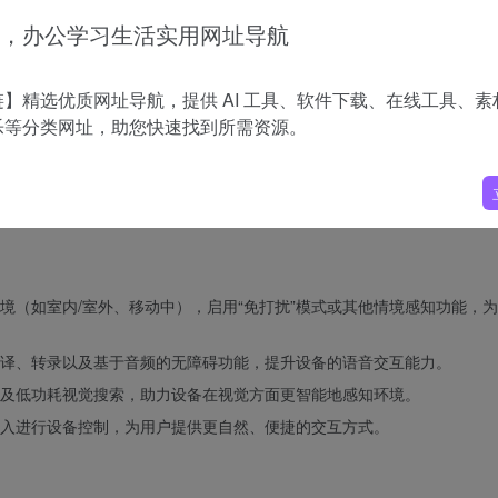
持将 TensorFlow、JAX 等框架的模型通过 MLIR 中间表示进行
，办公学习生活实用网址导航
RI，通过细粒度的内存级安全和软件分区，将敏感数据和模型隔离在硬件沙
】精选优质网址导航，提供 AI 工具、软件下载、在线工具、素
乐等分类网址，助您快速找到所需资源。
ll-stack-platform-for-edge-ai/
pu
境（如室内/室外、移动中），启用“免打扰”模式或其他情境感知功能，
译、转录以及基于音频的无障碍功能，提升设备的语音交互能力。
及低功耗视觉搜索，助力设备在视觉方面更智能地感知环境。
入进行设备控制，为用户提供更自然、便捷的交互方式。