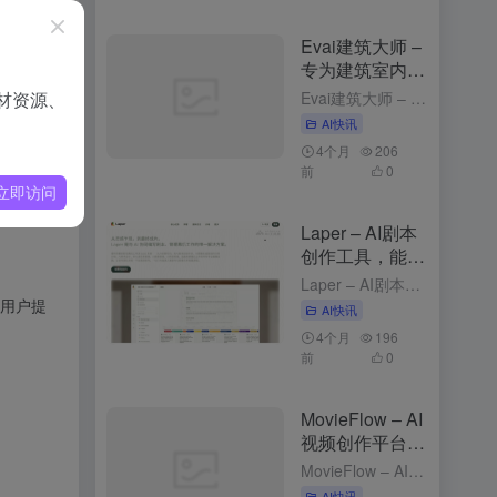
优化，通过
Evai建筑大师 –
专为建筑室内行
箱中，防
业的云端AI创作
材资源、
Evai建筑大师 – 专为建筑室内行业的云端AI创作平台 2个月前更新 Evai建筑大师是什么 Evai 建筑大师（OpenEvai）是专为建筑师、室内设计师和景观规划师打造的云端 AI 创作平台。通...
平台
AI快讯
4个月
206
前
0
立即访问
Laper – AI剧本
创作工具，能实
时预测台词与动
Laper – AI剧本创作工具，能实时预测台词与动作 3个月前更新 Laper是什么 Laper 是 AI 剧本创作工具，能为编剧提供精细化的创作平台。Laper支持多种剧本类型，如电影长片、短片和...
作
为用户提
AI快讯
4个月
196
前
0
MovieFlow – AI
视频创作平台，
文本描述生成完
MovieFlow – AI视频创作平台，文本描述生成完整视频 3个月前发布 MovieFlow是什么 MovieFlow 是，能将用户的一句话、一个想法或一个完整剧本快速转化为几分钟到上百分钟的影片...
整视频
AI快讯