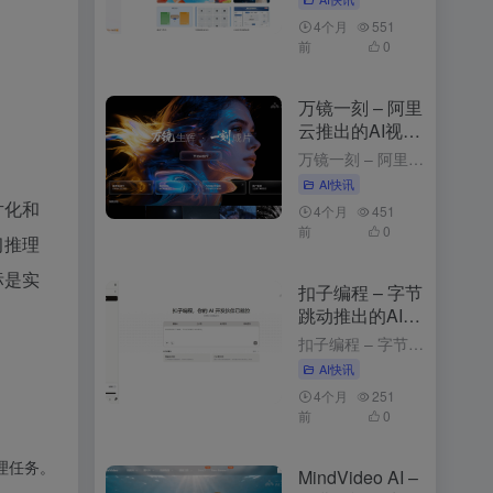
4个月
551
前
0
万镜一刻 – 阿里
云推出的AI视频
创作工具
万镜一刻 – 阿里云推出的AI视频创作工具 4周前发布 万镜一刻是什么 万镜一刻是阿里云推出的，以”万镜生辉·一刻成片”为核心理念，为不同需求的创作者提供从内容解析到故事板生成的一站式解决方案。产品目...
AI快讯
片化和
4个月
451
前
0
习推理
标是实
扣子编程 – 字节
跳动推出的AI应
用开发平台
扣子编程 – 字节跳动推出的AI应用开发平台 3个月前发布 扣子编程是什么 扣子编程是字节跳动推出的，通过自然语言描述需求，快速生成智能体、工作流和网页应用。平台提供开箱即用的云端开发环境，无需安装工...
AI快讯
4个月
251
前
0
推理任务。
MindVideo AI –