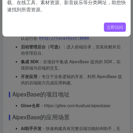
载、在线工具、素材资源、影音娱乐等分类网址，助您快
配置环境
：确保系统满足配置要求（如 Java、Node.js、
速找到所需资源。
MySQL 等）。
克隆代码
：通过 Git 克隆 AipexBase 代码到本地。
立即访问
启动后端服务
：进入后端目录并运行启动命令，服务默
认运行在
。
http://localhost:8080
启动管理后台（可选）
：进入前端目录，安装依赖并启
动管理后台。
集成 SDK
：在项目中集成 AipexBase 提供的 SDK，实
现前端与后端的交互。
开发应用
：专注于业务逻辑的开发，利用 AipexBase 提
供的后端能力完成应用构建。
AipexBase的项目地址
Gitee仓库
：https://gitee.com/kuafuai/aipexbase
AipexBase的应用场景
AI助手开发
：快速构建具有完整后端功能的AI助手，无