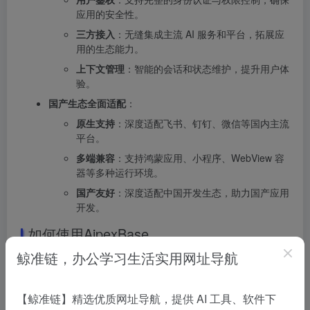
应用的安全性。
三方接入
：无缝集成主流 AI 服务和平台，拓展应
用的生态能力。
上下文管理
：智能的会话和状态维护，提升用户体
验。
国产生态全面适配
：
原生支持
：深度适配飞书、钉钉、微信等国内主流
平台。
多端兼容
：支持鸿蒙应用、小程序、WebView 容
器等多种运行环境。
国产友好
：深度适配中国开发生态，助力国产应用
开发。
如何使用AipexBase
鲸准链，办公学习生活实用网址导航
访问项目地址
：访问 AipexBase Gitee仓库 获取更多信
息。
选择部署方式
：根据需求选择本地安装、Docker
【鲸准链】精选优质网址导航，提供 AI 工具、软件下
Compose 部署或集成 AI IDE（如 、）。