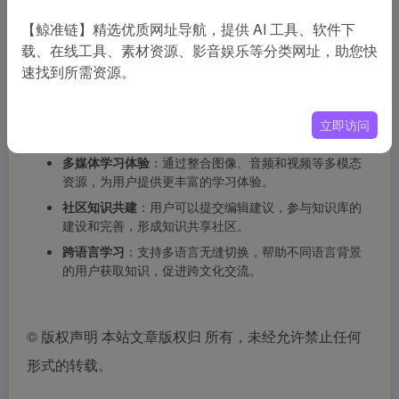
官网地址
：https://grokipedia.com/
【鲸准链】精选优质网址导航，提供 AI 工具、软件下
Grokipedia的应用场景
载、在线工具、素材资源、影音娱乐等分类网址，助您快
速找到所需资源。
知识学习与研究
：为学生、研究人员和专业人士提供准
确、全面的知识资源，支持学术研究和学习。
信息查询与参考
：用户可以快速查询各种主题的信息，
立即访问
获取实时更新的知识，满足日常信息需求。
多媒体学习体验
：通过整合图像、音频和视频等多模态
资源，为用户提供更丰富的学习体验。
社区知识共建
：用户可以提交编辑建议，参与知识库的
建设和完善，形成知识共享社区。
跨语言学习
：支持多语言无缝切换，帮助不同语言背景
的用户获取知识，促进跨文化交流。
©
版权声明 本站文章版权归 所有，未经允许禁止任何
形式的转载。