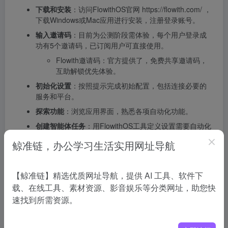
下载和安装
：访问FlowithOS官网 https://flowith.com/ ，
下载Windows或Mac应用进行安装，注册登录账号。
输入邀请码
：目前为公测阶段需体验，每个用户登录成
功有5个邀请码，已订阅用户可直接使用。
Flowith邀请码：官方提供了，免费共享邀请码，
互助解锁优先体验。
初始化设置
：按照提示完成初始配置，包括连接必要的
服务和平台。
探索功能
：浏览应用界面，熟悉各项自动化功能。
创建智能体任务
：用FlowithOS工具定义设置需要自动化
的任务。
鲸准链，办公学习生活实用网址导航
测试和调整
：执行任务，根据结果进行必要的调整优化
性能。
【鲸准链】精选优质网址导航，提供 AI 工具、软件下
FlowithOS的性能表现
载、在线工具、素材资源、影音娱乐等分类网址，助您快
速找到所需资源。
在Online-Mind 2 Web基准测试中，FlowithOS取得95
分的高分，远超、 等顶尖浏览器 Agent（平均最高分为