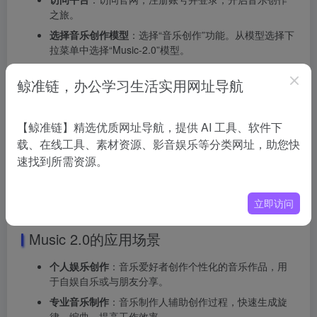
之旅。
选择音乐创作模型
：选择“音乐创作”功能。从模型选择下
拉菜单中选择“Music-2.0”模型。
输入创意
：在文本框中输入你的音乐创意。可以是歌曲
鲸准链，办公学习生活实用网址导航
名称、风格描述、情感基调或任何希望音乐表达的内
容。
调整参数（如果需要）
：根据需要调整其他参数，如歌
【鲸准链】精选优质网址导航，提供 AI 工具、软件下
曲风格、场景等。
载、在线工具、素材资源、影音娱乐等分类网址，助您快
生成音乐
：点击生成按钮，让系统根据输入创作音乐。
速找到所需资源。
预览和编辑
：预览生成的音乐，看看是否符合你的期
望。如果需要，进行进一步的编辑或调整。
立即访问
保存和导出
：对音乐作品满意，将其保存到账号中。
Music 2.0的应用场景
个人娱乐创作
：音乐爱好者创作个性化的音乐作品，用
于自娱自乐或与朋友分享。
专业音乐制作
：音乐制作人辅助创作过程，快速生成旋
律、编曲，提高工作效率。