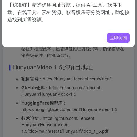
【鲸准链】精选优质网址导航，提供 AI 工具、软件下
运动连贯性、美学质量及人类偏好对齐。
载、在线工具、素材资源、影音娱乐等分类网址，助您快
超分增强
：引入视频超分增强系统，通过潜空间中的专
速找到所需资源。
用上采样模块，将低分辨率视频高效上采样至1080p高清
画质，避免传统插值导致的网格伪影，提升画面锐度与
质感。
立即访问
推理加速
：集成模型蒸馏、Cache 优化等关键技术，大
幅提升推理效率，显著降低推理资源消耗，确保模型在
消费级硬件上的流畅运行。
HunyuanVideo 1.5的项目地址
项目官网
：https://hunyuan.tencent.com/video/
GitHub仓库
：https://github.com/Tencent-
Hunyuan/HunyuanVideo-1.5
HuggingFace模型库
：
https://huggingface.co/tencent/HunyuanVideo-1.5
技术论文
：https://github.com/Tencent-
Hunyuan/HunyuanVideo-
1.5/blob/main/assets/HunyuanVideo_1_5.pdf