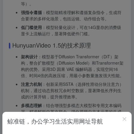
等）。
强指令遵循
：模型能精准理解和遵循复杂指令，生成符
合要求的多样化场景，包括运镜、动作组合等。
低门槛使用
：模型轻量化设计，可在14G显存的消费级
显卡上流畅运行，显著降低硬件门槛。
HunyuanVideo 1.5的技术原理
架构设计
：模型基于Diffusion Transformer（DiT）架
构，整合扩散模型（Diffusion Model）和Transformer架
构的优势。采用3D 因果 VAE 编解码器，实现空间16
倍、时间4倍的高效压缩，用最小参数量激发强大性能。
注意力机制
：创新采用SSTA（选择性滑动分块注意力）
机制，通过动态剪枝冗余时空数据，显著降低长序列生
成的计算开销，提升推理效率。
多模态理解
：结合增强型多模态大模型和专用文本编码
器，精准解析中英文指令，强化视频中文本元素的生成
准确性。
鲸准链，办公学习生活实用网址导航
训练策略
：采用多阶段渐进式训练策略，覆盖预训练至
后训练全流程，结合 Moun 优化器加速模型收敛，优化