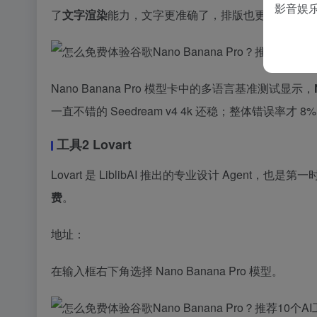
影音娱
了
文字渲染
能力，文字更准确了，排版也更有设计感
Nano Banana Pro 模型卡中的多语言基准测试显示，
一直不错的 Seedream v4 4k 还稳；整体错误率才 8%，远
工具2 Lovart
Lovart 是 LiblibAI 推出的专业设计 Agent，也是第
费
。
地址：
在输入框右下角选择 Nano Banana Pro 模型。