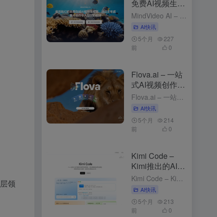
免费AI视频生成
工具，支持图、
MindVideo AI – 免费AI视频生成工具，支持图、文生视频 4个月前发布 MindVideo AI是什么 MindVideo AI 是先进的免费在线 ，支持和功能。用户只需输入文字描述或上传...
文生视频
AI快讯
5个月
227
前
0
Flova.ai – 一站
式AI视频创作平
台，对话式创作
Flova.ai – 一站式AI视频创作平台，对话式创作 5个月前发布 Flova.ai是什么 Flova.ai 是创新的 ，通过自然对话的方式，将用户的创意转化为完整的视频作品。用户只需输入一个核心...
AI快讯
5个月
214
前
0
Kimi Code –
Kimi推出的AI编
程工具
Kimi Code – Kimi推出的AI编程工具 2个月前发布 Kimi Code是什么 Kimi Code 是 Kimi推出的，可在终端（CLI）、VS Code 、 、JetBrains 和 Z...
断层领
AI快讯
5个月
213
前
0