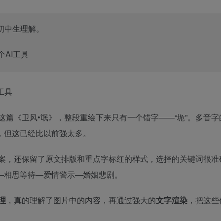
初中生理解。
文言文，这篇《卫风•氓》，整段重绘下来只有一个错字——“垝”。多音
g，但这已经比以前强太多。
绘了全篇文案，还保留了原文排版和重点字标红的样式，选择的关键词很
—相思等待—爱情警示—婚姻悲剧。
理
，真的理解了图片中的内容，再通过强大的
文字渲染
，把这些