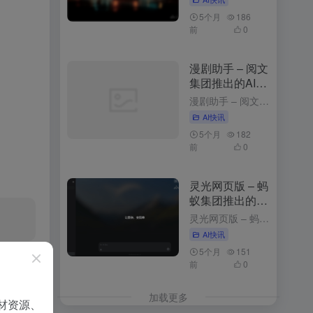
5个月
186
前
0
漫剧助手 – 阅文
集团推出的AI漫
剧创作平台
漫剧助手 – 阅文集团推出的AI漫剧创作平台 3周前发布 漫剧助手是什么 漫剧助手是阅文集团推出的AI漫剧创作平台，专为网文改编漫剧打造的一站式解决方案。平台整合10万+部阅文精品IP资源，支持从小说...
AI快讯
5个月
182
前
0
灵光网页版 – 蚂
蚁集团推出的AI
助手与应用生成
灵光网页版 – 蚂蚁集团推出的AI助手与应用生成平台 3个月前更新 灵光网页版是什么 网页版是智能对话与应用生成平台，以简洁的界面和强大的功能为用户带来高效便捷的体验。用户登录后，可以通过与灵光对话...
平台
AI快讯
5个月
151
前
0
加载更多
材资源、
重点提升