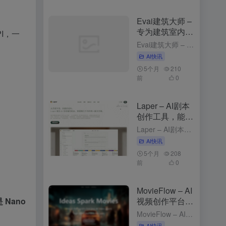
Evai建筑大师 –
专为建筑室内行
PI，一
业的云端AI创作
Evai建筑大师 – 专为建筑室内行业的云端AI创作平台 2个月前更新 Evai建筑大师是什么 Evai 建筑大师（OpenEvai）是专为建筑师、室内设计师和景观规划师打造的云端 AI 创作平台。通...
平台
AI快讯
5个月
210
前
0
Laper – AI剧本
创作工具，能实
时预测台词与动
Laper – AI剧本创作工具，能实时预测台词与动作 3个月前更新 Laper是什么 Laper 是 AI 剧本创作工具，能为编剧提供精细化的创作平台。Laper支持多种剧本类型，如电影长片、短片和...
作
AI快讯
5个月
208
前
0
MovieFlow – AI
视频创作平台，
 Nano
文本描述生成完
MovieFlow – AI视频创作平台，文本描述生成完整视频 3个月前发布 MovieFlow是什么 MovieFlow 是，能将用户的一句话、一个想法或一个完整剧本快速转化为几分钟到上百分钟的影片...
整视频
AI快讯