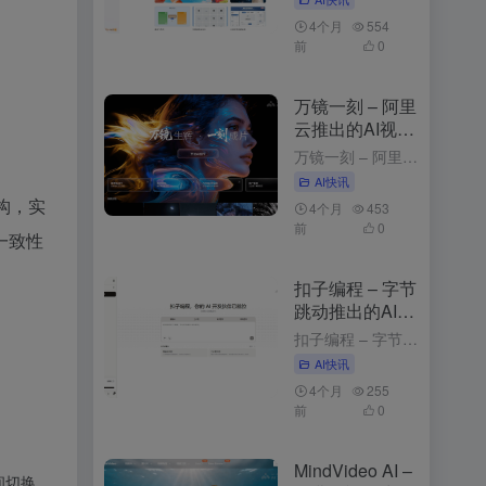
4个月
554
前
0
万镜一刻 – 阿里
云推出的AI视频
创作工具
万镜一刻 – 阿里云推出的AI视频创作工具 4周前发布 万镜一刻是什么 万镜一刻是阿里云推出的，以”万镜生辉·一刻成片”为核心理念，为不同需求的创作者提供从内容解析到故事板生成的一站式解决方案。产品目...
AI快讯
构，实
4个月
453
前
0
一致性
扣子编程 – 字节
跳动推出的AI应
用开发平台
扣子编程 – 字节跳动推出的AI应用开发平台 3个月前发布 扣子编程是什么 扣子编程是字节跳动推出的，通过自然语言描述需求，快速生成智能体、工作流和网页应用。平台提供开箱即用的云端开发环境，无需安装工...
AI快讯
4个月
255
前
0
MindVideo AI –
间切换。