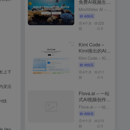
免费AI视频生成
工具，支持图、
MindVideo AI – 免费AI视频生成工具，支持图、文生视频 4个月前发布 MindVideo AI是什么 MindVideo AI 是先进的免费在线 ，支持和功能。用户只需输入文字描述或上传...
文生视频
AI快讯
4个月
225
前
0
Kimi Code –
。
Kimi推出的AI编
程工具
Kimi Code – Kimi推出的AI编程工具 2个月前发布 Kimi Code是什么 Kimi Code 是 Kimi推出的，可在终端（CLI）、VS Code 、 、JetBrains 和 Z...
AI快讯
态长上下
4个月
211
前
0
框内灵活
Flova.ai – 一站
式AI视频创作平
ht技
台，对话式创作
Flova.ai – 一站式AI视频创作平台，对话式创作 5个月前发布 Flova.ai是什么 Flova.ai 是创新的 ，通过自然对话的方式，将用户的创意转化为完整的视频作品。用户只需输入一个核心...
AI快讯
4个月
210
前
0
e Veo