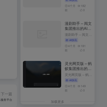
4个月
182
前
0
漫剧助手 – 阅文
集团推出的AI漫
剧创作平台
漫剧助手 – 阅文集团推出的AI漫剧创作平台 3周前发布 漫剧助手是什么 漫剧助手是阅文集团推出的AI漫剧创作平台，专为网文改编漫剧打造的一站式解决方案。平台整合10万+部阅文精品IP资源，支持从小说...
AI快讯
4个月
181
前
0
灵光网页版 – 蚂
蚁集团推出的AI
助手与应用生成
灵光网页版 – 蚂蚁集团推出的AI助手与应用生成平台 3个月前更新 灵光网页版是什么 网页版是智能对话与应用生成平台，以简洁的界面和强大的功能为用户带来高效便捷的体验。用户登录后，可以通过与灵光对话...
平台
AI快讯
4个月
149
前
0
下一篇
体服务平台
加载更多