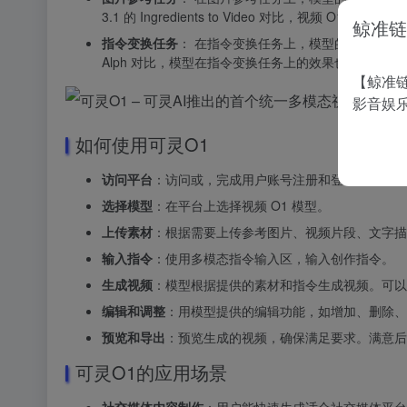
3.1 的 Ingredients to Video 对比，视频 O
鲸准链
指令变换任务
：
在指令变换任务上，模型的整体效果胜
Alph 对比，模型在指令变换任务上的效果也显著领先
【鲸准链
影音娱
如何使用可灵O1
访问平台
：访问或，完成用户账号注册和登录。
选择模型
：在平台上选择视频 O1 模型。
上传素材
：根据需要上传参考图片、视频片段、文字描
输入指令
：使用多模态指令输入区，输入创作指令。
生成视频
：模型根据提供的素材和指令生成视频。可以指
编辑和调整
：用模型提供的编辑功能，如增加、删除、
预览和导出
：预览生成的视频，确保满足要求。满意后
可灵O1的应用场景