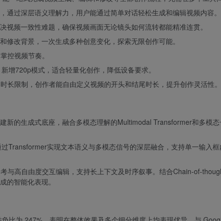
，通过深层语义理解力，用户能通过简单对话轻松生成和编辑视频内容。
决视频一致性难题，确保视频画面无论镜头如何流转都能精准连贯。
和修改背景，一次生成多种创意变化，探索无限创作可能。
由掌控视频节奏。
，新增720p模式，适合轻量化创作，降低设备要求。
固定时长限制，创作者能自由定义视频的开头和结尾时长，提升创作灵活性
生成式底座，融合多模态理解的Multimodal Transformer和多模
过Transformer实现文本语义与多模态信号的深层融合，支持单一输入
高自由度交互编辑，支持长上下文及时序叙事。结合Chain-of-thoug
成的智能化表现。
负比为 247%，表明在整体效果及多个细分维度上均表现优异。
与 Googl