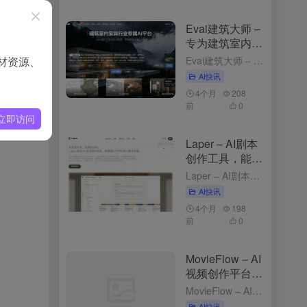
Evai建筑大师 –
nway
专为建筑室内行
业的云端AI创作
材资源、
Evai建筑大师 – 专为建筑室内行业的云端AI创作平台 2个月前更新 Evai建筑大师是什么 Evai 建筑大师（OpenEvai）是专为建筑师、室内设计师和景观规划师打造的云端 AI 创作平台。通...
平台
AI快讯
4个月
208
前
0
立即访问
Laper – AI剧本
创作工具，能实
时预测台词与动
Laper – AI剧本创作工具，能实时预测台词与动作 3个月前更新 Laper是什么 Laper 是 AI 剧本创作工具，能为编剧提供精细化的创作平台。Laper支持多种剧本类型，如电影长片、短片和...
作
AI快讯
4个月
198
前
0
MovieFlow – AI
视频创作平台，
文本描述生成完
MovieFlow – AI视频创作平台，文本描述生成完整视频 3个月前发布 MovieFlow是什么 MovieFlow 是，能将用户的一句话、一个想法或一个完整剧本快速转化为几分钟到上百分钟的影片...
整视频
AI快讯