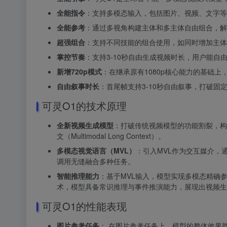
全能指令
：支持多模态输入，包括图片、视频、文字等
全能参考
：通过多视角构建主体和多主体自由组合，解
超强组合
：支持不同技能的组合使用，如同时增加主体
掌控节奏
：支持3-10秒自由生成视频时长，用户能自
新增720p模式
：在继承原有1080p核心能力的基础上
自由叙事时长
：首尾帧支持3-10秒自由叙事，打破
可灵O1的技术原理
全新视频生成模型
：打破传统视频模型的功能割裂，构建新的
文（Multimodal Long Context）。
多模态视觉语言（MVL）
：引入MVL作为交互媒介，通
调用无缝融合多种任务。
智能推理能力
：基于MVL输入，模型实现多模态精确参考与
术，模型具备常识推理与事件推演能力，展现出视频生
可灵O1的性能表现
图片参考任务
：
在图片参考任务上，模型的整体效果胜