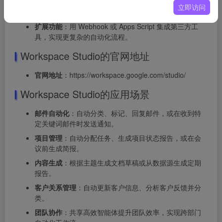
使用和共享
：智能体创建后自动运行，将其共享给团队
立即访问
成员复制使用。
扩展功能
：用 Webhook 或 Apps Script 集成第三方工
具，实现更复杂的自动化流程。
Workspace Studio的官网地址
官网地址
：https://workspace.google.com/studio/
Workspace Studio的应用场景
邮件自动化
：自动分类、标记、回复邮件，或在收到特
定关键词邮件时发送通知。
项目管理
：自动分配任务、生成项目状态报告，或在会
议前生成简报。
内容生成
：根据主题生成文档草稿或从数据源生成定期
报告。
客户关系管理
：自动更新客户信息、分析客户反馈并分
类。
团队协作
：共享高效智能体提升团队效率，实现跨部门