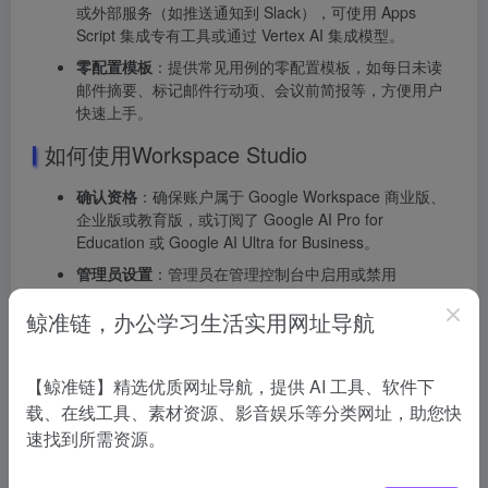
或外部服务（如推送通知到 Slack），可使用 Apps
Script 集成专有工具或通过 Vertex AI 集成模型。
零配置模板
：提供常见用例的零配置模板，如每日未读
邮件摘要、标记邮件行动项、会议前简报等，方便用户
快速上手。
如何使用Workspace Studio
确认资格
：确保账户属于 Google Workspace 商业版、
企业版或教育版，或订阅了 Google AI Pro for
Education 或 Google AI Ultra for Business。
管理员设置
：管理员在管理控制台中启用或禁用
Workspace Studio，配置安全和共享设置。
鲸准链，办公学习生活实用网址导航
用户访问
：符合条件的用户访问Workspace Studio官网
https://workspace.google.com/studio/使用该工具。
创建智能体
：在界面中输入自然语言描述任务，点击“创
【鲸准链】精选优质网址导航，提供 AI 工具、软件下
建”，Gemini 模型将生成定制化智能体。
载、在线工具、素材资源、影音娱乐等分类网址，助您快
速找到所需资源。
配置和测试
：检查智能体设置，如通知方式等，测试确
保按预期工作。