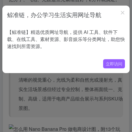
玩法7 换产品颜色
鲸准链，办公学习生活实用网址导航
【鲸准链】精选优质网址导航，提供 AI 工具、软件下
提示词：基于产品的实拍照片，生成电商场景图，
载、在线工具、素材资源、影音娱乐等分类网址，助您快
现代生活美学风格，干净、自然、有留白。图中产
速找到所需资源。
品为主推款，添加仅更换包装颜色的多个版本（粉
色、紫色、蓝色、绿色、黑色、黄色），比例与质
立即访问
感完全一致。多支产品采用有秩序的错落排列，有
清晰的视觉重心，光线为柔和自然光或漫射光，真
实生活场景感但经过专业控制，整体画面统一、克
制、高级，适用于电商产品组合展示与系列SKU场
景图。