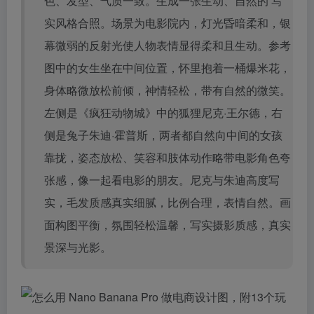
色、发型、气质一致。生成一张生动、自然的 写
实风格合照。场景为电影院内，灯光昏暗柔和，银
幕微弱的反射光使人物表情显得柔和且生动。参考
图中的女生坐在中间位置，怀里抱着一桶爆米花，
身体略微放松前倾，神情轻松，带有自然的微笑。
左侧是《疯狂动物城》中的狐狸尼克·王尔德，右
侧是兔子朱迪·霍普斯，两者都自然向中间的女孩
靠拢，姿态放松、笑容和肢体动作略带电影角色夸
张感，像一起看电影的朋友。尼克与朱迪高度写
实，毛发质感真实细腻，比例合理，表情自然。画
面构图平衡，氛围轻松温馨，写实摄影质感，真实
景深与光影。