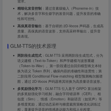
需求。
精细化发音控制
：通过音素级输入（Phoneme-in）技
术，解决多音字和生僻字的发音问题，提升发音的准确
性和可控性。
高保真语音输出
：基于自研的 2D-Vocos 声码器，生成高
质量、高保真的语音波形，支持高采样率输出，提升音
质表现。
GLM-TTS的技术原理
两阶段生成范式
：GLM-TTS 采用两阶段生成范式，分为
语义建模（Text-to-Token）和声学建模与波形重建
（Token-to-Wav）。第一阶段通过自回归模型将文本转
换为语义 Token 序列，确保内容的准确性和连贯性；第
二阶段用 Conditional Flow-matching 模型预测梅尔频谱
图，通过 2D-Vocos 声码器将其转换为高质量语音波形。
多奖励强化学习
：GLM-TTS 引入基于 GRPO 算法框架
的多奖励强化学习机制，融合字符错误率（CER）、相
似度（Sim）、情感（Emotion）和副语言（如笑声）等
多维度奖励，通过动态采样与梯度裁剪策略优化训练过
程，显著提升语音的情感表达能力和拟人化程度。