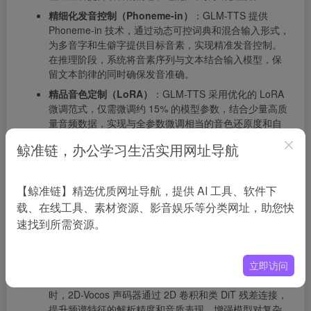
精细化发音控制（Phoneme-in）
：GLM-TTS 提供
Phoneme-in 技术，通过动态可控词典和混合输入形式，
为多音字和生僻字提供目标音素，实现精准发音控制。
在推理阶段，系统将音素序列与文本结合输入模型，保
留文本韵律的同时确保发音准确。
精品音色定制（LoRA）
：GLM-TTS 采用优化的 LoRA
微调范式，仅需微调约 15% 的模型参数，结合少量高质
量音频数据，实现与全参数微调相当的音色还原度和自
然度，大幅降低音色定制的开发成本和落地门槛，提升
鲸准链，办公学习生活实用网址导航
音色的泛化能力和跨场景稳定性。
数据处理与特征提取
：GLM-TTS 构建了完善的数据处理
Pipeline，包括语音标准化、背景音分离与降噪、说话人
【鲸准链】精选优质网址导航，提供 AI 工具、软件下
分离与拼接、WER 筛选、标点优化和特征提取等步骤，
载、在线工具、素材资源、影音娱乐等分类网址，助您快
从异构音频中提取纯净语音和高质量特征，为模型训练
速找到所需资源。
提供可靠数据支持。
模型结构优化
：GLM-TTS 对 Speech Tokenizer 进行优
化，提升 Token 码率和词表规模，引入音调估计模块
立即访问
（PE），取消因果卷积限制，优化音调建模精度；同
时，2D-Vocos 声码器通过 2D 卷积和类 DiT 残差连接，
提升频谱特征的解析精度和音质表现，增强模型对复杂