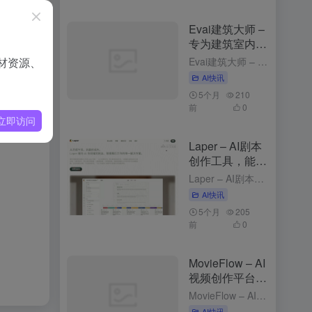
成速度，无
Evai建筑大师 –
专为建筑室内行
业的云端AI创作
材资源、
Evai建筑大师 – 专为建筑室内行业的云端AI创作平台 2个月前更新 Evai建筑大师是什么 Evai 建筑大师（OpenEvai）是专为建筑师、室内设计师和景观规划师打造的云端 AI 创作平台。通...
平台
AI快讯
5个月
210
前
0
立即访问
Laper – AI剧本
创作工具，能实
时预测台词与动
Laper – AI剧本创作工具，能实时预测台词与动作 3个月前更新 Laper是什么 Laper 是 AI 剧本创作工具，能为编剧提供精细化的创作平台。Laper支持多种剧本类型，如电影长片、短片和...
作
AI快讯
5个月
205
前
0
MovieFlow – AI
视频创作平台，
文本描述生成完
MovieFlow – AI视频创作平台，文本描述生成完整视频 3个月前发布 MovieFlow是什么 MovieFlow 是，能将用户的一句话、一个想法或一个完整剧本快速转化为几分钟到上百分钟的影片...
整视频
AI快讯