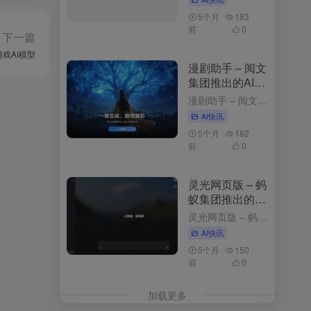
5个月
183
前
0
下一篇
游戏AI模型
漫剧助手 – 阅文
集团推出的AI漫
剧创作平台
漫剧助手 – 阅文集团推出的AI漫剧创作平台 3周前发布 漫剧助手是什么 漫剧助手是阅文集团推出的AI漫剧创作平台，专为网文改编漫剧打造的一站式解决方案。平台整合10万+部阅文精品IP资源，支持从小说...
AI快讯
5个月
182
前
0
灵光网页版 – 蚂
蚁集团推出的AI
助手与应用生成
灵光网页版 – 蚂蚁集团推出的AI助手与应用生成平台 3个月前更新 灵光网页版是什么 网页版是智能对话与应用生成平台，以简洁的界面和强大的功能为用户带来高效便捷的体验。用户登录后，可以通过与灵光对话...
平台
AI快讯
5个月
150
前
0
加载更多