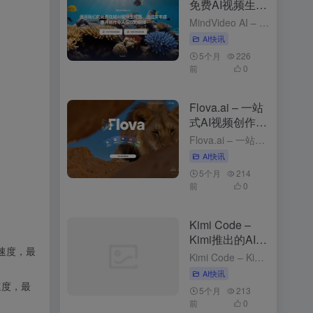
免费AI视频生成
工具，支持图、
MindVideo AI – 免费AI视频生成工具，支持图、文生视频 4个月前发布 MindVideo AI是什么 MindVideo AI 是先进的免费在线 ，支持和功能。用户只需输入文字描述或上传...
文生视频
AI快讯
5个月
226
前
0
Flova.ai – 一站
式AI视频创作平
台，对话式创作
Flova.ai – 一站式AI视频创作平台，对话式创作 5个月前发布 Flova.ai是什么 Flova.ai 是创新的 ，通过自然对话的方式，将用户的创意转化为完整的视频作品。用户只需输入一个核心...
AI快讯
5个月
214
前
0
Kimi Code –
Kimi推出的AI编
成速度，最
程工具
Kimi Code – Kimi推出的AI编程工具 2个月前发布 Kimi Code是什么 Kimi Code 是 Kimi推出的，可在终端（CLI）、VS Code 、 、JetBrains 和 Z...
AI快讯
成速度，最
5个月
213
前
0