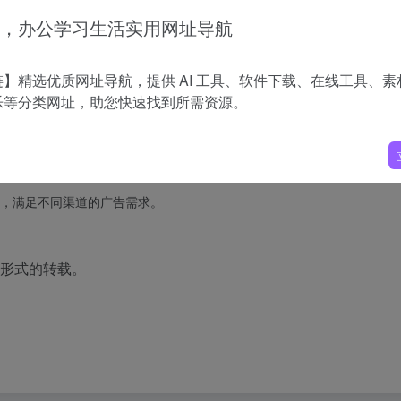
费 $559.92，提供每月 5000 积分，访问所有 AI 工具，私人生成，最快生
，办公学习生活实用网址导航
，无水印。
】精选优质网址导航，提供 AI 工具、软件下载、在线工具、素
 AI 图像生成和编辑功能，快速调整风格和元素。
乐等分类网址，助您快速找到所需资源。
用 AI 视频生成和编辑工具，快速生成创意视频进行优化。
用于社交媒体平台，提升用户参与度。
体验和购买转化率。
，满足不同渠道的广告需求。
何形式的转载。