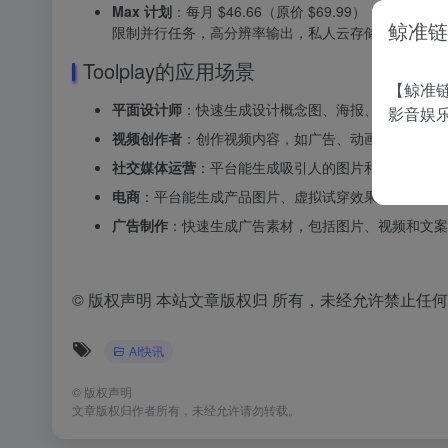
Max 计划
：每月 $46.66（原价 $69.99），每年计
鲸准链
限制并行任务，高分辨率输出，私人云存储，商业许可
Toolplay的应用场景
【鲸准链
平面设计师
：快速生成设计概念图、海报、插画等，通过
影音娱
视频创作者
：创作视频内容，如广告、动画、短片等，利
社交媒体运营
：平台能生成吸引人的图片和视频内容，
电商
：平台能生成产品图片、虚拟试穿效果，提升用户
广告制作
：快速生成广告素材，包括图片、视频和文案
©
版权声明 本站文章版权归 所有，未经允许禁止任
AI快讯
©
版权声明
文章版权归作者所有，未经允许请勿转载。