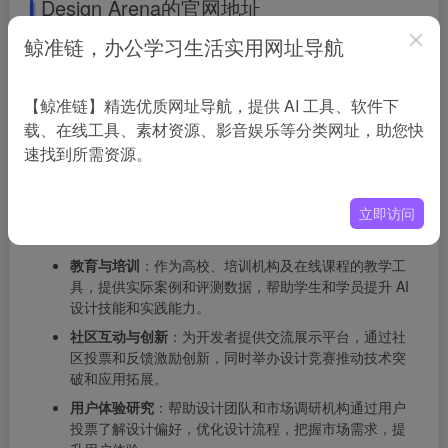
Design Arena的官网地址
鲸准链，办公学习生活实用网址导航
官网地址
：https://www.designarena.ai/
Design Arena的应用场景
【鲸准链】精选优质网址导航，提供 AI 工具、软件下
AI 模型性能评估与比较
：为模型开发者和研究机构提供
载、在线工具、素材资源、影音娱乐等分类网址，助您快
动态评测平台，通过用户投票和 Elo 评分系统，快速了
速找到所需资源。
解模型在设计任务中的表现，助力优化与研究。
企业级技术选型与决策
：帮助企业技术团队和产品开发
立即访问
人员对比不同 AI 模型性能，选择最适合企业需求的工
具，加速产品开发和上市时间。
教育与培训
：作为高校、培训机构及在线课程的教学工
具，提供实际案例和评测数据，帮助学生和学员提升 AI
设计技能和实践能力。
社区互动与创新
：为开发者提供交流展示平台，通过社
区投票和反馈激励创新，同时举办设计竞赛推动技术突
破和应用拓展。
用户体验研究
：帮助设计团队和市场调研机构通过用户
投票了解设计偏好，优化设计流程，把握市场需求，提