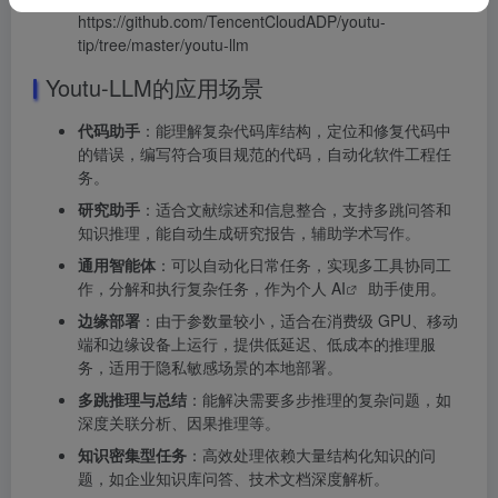
https://github.com/TencentCloudADP/youtu-
tip/tree/master/youtu-llm
Youtu-LLM的应用场景
代码助手
：能理解复杂代码库结构，定位和修复代码中
的错误，编写符合项目规范的代码，自动化软件工程任
务。
研究助手
：适合文献综述和信息整合，支持多跳问答和
知识推理，能自动生成研究报告，辅助学术写作。
通用智能体
：可以自动化日常任务，实现多工具协同工
作，分解和执行复杂任务，作为个人
AI
助手使用。
边缘部署
：由于参数量较小，适合在消费级 GPU、移动
端和边缘设备上运行，提供低延迟、低成本的推理服
务，适用于隐私敏感场景的本地部署。
多跳推理与总结
：能解决需要多步推理的复杂问题，如
深度关联分析、因果推理等。
知识密集型任务
：高效处理依赖大量结构化知识的问
题，如企业知识库问答、技术文档深度解析。