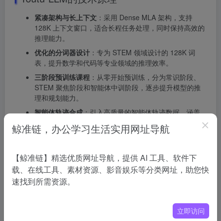
紧凑架构与长上下文
：采用 Dense MLA 架构，支持
128K 上下文窗口，适合长程任务处理，同时保持高效的
推理能力。
优化的分词器设计
：专为 STEM 领域设计的 128K 词
表，提升数学和代码等专业领域的推理效率。
三阶段预训练课程
：从零开始预训练，分为常识阶段、
STEM 聚焦阶段和智能体中训阶段，逐步提升模型的推
理和规划能力。
智能体轨迹合成
：引入高质量的智能体轨迹数据，涵盖
数学推理、代码修复、深度研究等场景，强化模型的智
鲸准链，办公学习生活实用网址导航
能体任务表现。
创新的训练范式
：通过“常识 → STEM → 智能体”的课程
【鲸准链】精选优质网址导航，提供 AI 工具、软件下
式训练，让模型内化规划、执行、反思等能力，实现轻
量但原生智能。
载、在线工具、素材资源、影音娱乐等分类网址，助您快
速找到所需资源。
Youtu-LLM的项目地址
项目官网
：https://youtu-tip.com/#llm
立即访问
Github仓库
：